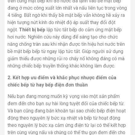
trên cùng mặt bếp khi đổ nước đá lạnh vào bề mặt bếp
đang ở mức công xuất lớn nhất và nấu liên tục trong vòng
4 tiếng. Bất ngờ khi thấy bề mặt bếp vẫn không hề xảy ra
hiện tượng nứt kính do nhiệt độ áp suất thay đổi đột
ngột.
Thiết bị bếp
lập tức tắt bếp do cảm ứng mặt bếp
hơi nước. Nghiên cứu này dùng để sáng tạo cho chức
năng chống tràn sau khi nhận được tín hiệu hơi nước trên
bề mặt bếp bếp từ ngay lập tức tắt. Giúp người sử dụng
giảm thiểu được những rủi ro cháy nổ không đáng có mà
những chiếc bếp truyền thống khác không làm được.
2. Kết hợp ưu điểm và khắc phục nhược điểm của
chiếc bếp từ hay bếp điện đơn thuần
Nếu bạn đang mong muốn kỳ vọng vào một sản phẩm
đem đến cho bạn sự hài lòng tuyệt đối của chiếc bếp từ.
Và bạn cũng đang băn khoăn tại sao chiếc bếp điện hoạt
động theo nguyên lý bức xạ nhiệt và bếp từ hoạt động
theo nguyên lý bức xạ cảm ứng điện từ lại có thể kết hợp
trên cùng vùng nấu và chúng có thể thu gọn đem đến cho