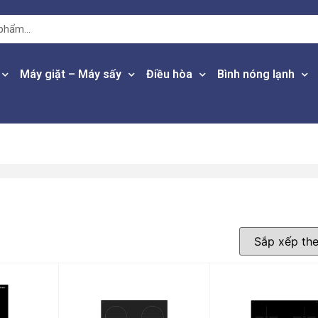
Máy giặt – Máy sấy
Điều hòa
Bình nóng lạnh
(
5
)
1.000.000 vnd
(
34
)
 10.000.000 vnd
(
4
)
 — 20.000.000 vnd
(
17
)