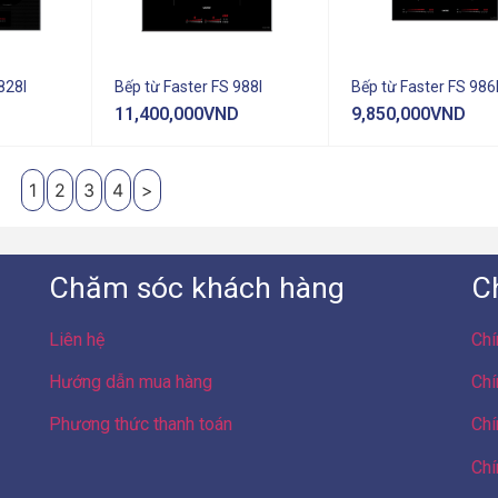
828I
Bếp từ Faster FS 988I
Bếp từ Faster FS 986
11,400,000
VND
9,850,000
VND
1
2
3
4
>
Chăm sóc khách hàng
C
Liên hệ
Chí
Hướng dẫn mua hàng
Chí
Phương thức thanh toán
Chí
Chí