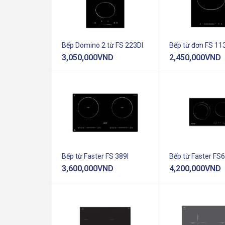
(
27
)
2 bếp
(
7
)
3 bếp
Bếp Domino 2 từ FS 223DI
Bếp từ đơn FS 11
(
1
)
4 bếp
3,050,000
VND
2,450,000
VND
Bếp từ Faster FS 389I
Bếp từ Faster FS6
3,600,000
VND
4,200,000
VND