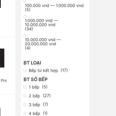
100.000 vnd — 1.000.000 vnd
(
5
)
1.000.000 vnd —
I
10.000.000 vnd
(
34
)
10.000.000 vnd —
20.000.000 vnd
(
4
)
BT LOẠI
(
17
)
Bếp từ kết hợp
BT SỐ BẾP
I Pro
(
5
)
1 bếp
(
27
)
2 bếp
(
7
)
3 bếp
(
1
)
4 bếp