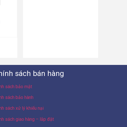
I
hính sách bán hàng
nh sách bảo mật
nh sách bảo hành
nh sách xử lý khiếu nại
nh sách giao hàng – lắp đặt