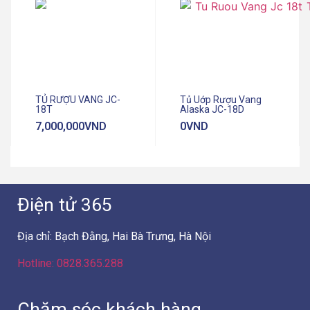
TỦ RƯỢU VANG JC-
Tủ Uớp Rượu Vang
18T
Alaska JC-18D
7,000,000
VND
0
VND
Điện tử 365
Địa chỉ: Bạch Đằng, Hai Bà Trưng, Hà Nội
Hotline: 0828.365.288
Chăm sóc khách hàng