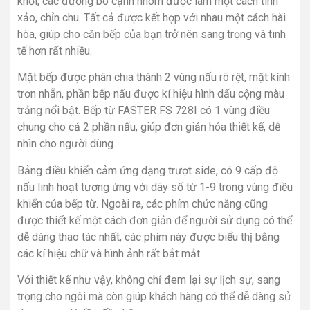
khối, các đường bo cạnh nhôm được làm một cách tinh
xảo, chỉn chu. Tất cả được kết hợp với nhau một cách hài
hòa, giúp cho căn bếp của bạn trở nên sang trọng và tinh
tế hơn rất nhiều.
Mặt bếp được phân chia thành 2 vùng nấu rõ rệt, mặt kính
trơn nhẵn, phần bếp nấu được kí hiệu hình dấu cộng màu
trắng nổi bật. Bếp từ FASTER FS 728I có 1 vùng điều
chung cho cả 2 phần nấu, giúp đơn giản hóa thiết kế, dễ
nhìn cho người dùng.
Bảng điều khiển cảm ứng dạng trượt side, có 9 cấp độ
nấu linh hoạt tương ứng với dãy số từ 1-9 trong vùng điều
khiển của bếp từ. Ngoài ra, các phím chức năng cũng
được thiết kế một cách đơn giản để người sử dụng có thể
dễ dàng thao tác nhất, các phím này được biểu thị bằng
các kí hiệu chữ và hình ảnh rất bắt mắt.
Với thiết kế như vậy, không chỉ đem lại sự lịch sự, sang
trọng cho ngôi mà còn giúp khách hàng có thể dễ dàng sử