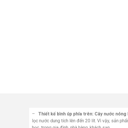
–
Thiết kế bình úp phía trên:
Cây nước nóng 
lọc nước dung tích lên đến 20 lít. Vì vậy, sản p
học, trong gia đình, nhà hàng, khách sạn…