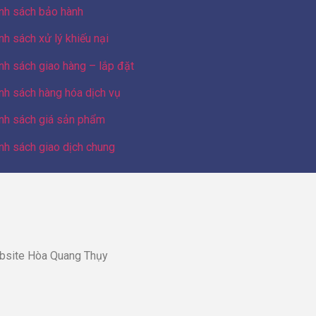
nh sách bảo hành
nh sách xử lý khiếu nại
nh sách giao hàng – lắp đặt
nh sách hàng hóa dịch vụ
nh sách giá sản phẩm
nh sách giao dịch chung
bsite Hòa Quang Thụy