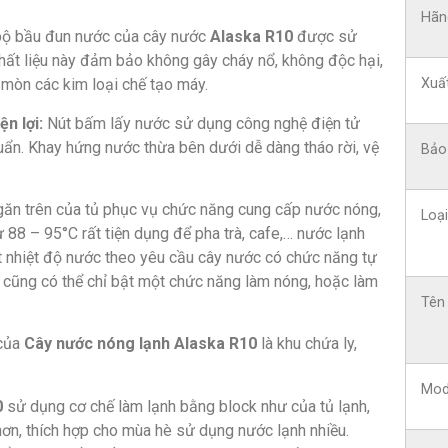
Hãn
ộ bầu đun nước của cây nước
Alaska R10
được sử
Chất liệu này đảm bảo không gây cháy nổ, không độc hại,
Xuấ
mòn các kim loại chế tạo máy.
n lợi:
Nút bấm lấy nước sử dụng công nghệ điện tử
huẩn. Khay hứng nước thừa bên dưới dễ dàng tháo rời, vệ
Bảo
ăn trên của tủ phục vụ chức năng cung cấp nước nóng,
Loạ
88 – 95°C rất tiện dụng để pha trà, cafe,… nước lạnh
t nhiệt độ nước theo yêu cầu cây nước có chức năng tự
g cũng có thể chỉ bật một chức năng làm nóng, hoặc làm
Tên
của
Cây nước nóng lạnh Alaska R10
là khu chứa ly,
Mod
0
sử dụng cơ chế làm lạnh bằng block như của tủ lạnh,
hơn, thích hợp cho mùa hè sử dụng nước lạnh nhiều.