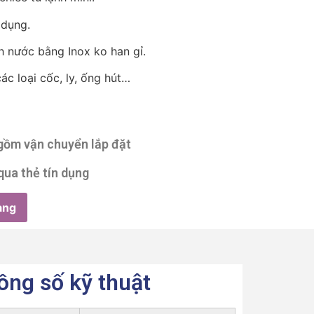
 dụng.
h nước bằng Inox ko han gỉ.
c loại cốc, ly, ống hút…
 gồm vận chuyển lắp đặt
qua thẻ tín dụng
àng
ông số kỹ thuật