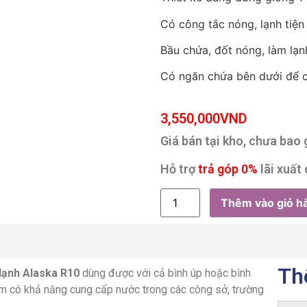
Có công tắc nóng, lạnh tiện
Bầu chứa, đốt nóng, làm lạn
Có ngăn chứa bên dưới để cá
3,550,000
VND
Giá bán tại kho, chưa bao
Hỗ trợ
trả góp 0%
lãi xuất 
Thêm vào giỏ h
Th
lạnh Alaska R10
dùng được với cả bình úp hoặc bình
hẩm có khả năng cung cấp nước trong các công sở, trường