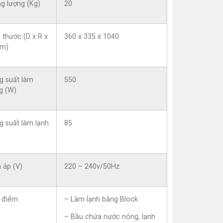
g lượng (Kg)
20
 thước (D x R x
360 x 335 x 1040
m)
g suất làm
550
g (W)
g suất làm lạnh
85
 áp (V)
220 – 240v/50Hz
 điểm
– Làm lạnh bằng Block.
– Bầu chứa nước nóng, lạnh