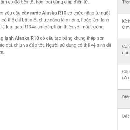
ẩm có độ bền tốt hơn loại dùng chip điện tử.
Trọn
heo yêu cầu
cây nước Alaska R10
có chức năng tự ngắt
g có thể chỉ bật một chức năng làm nóng, hoặc làm lạnh
Kích
à loại gas R134a an toàn, thân thiện với môi trường.
C m
g lạnh Alaska R10
có cấu tạo bằng khung thép sơn
ẻo dai, chịu va đập tốt. Người sử dụng có thể vệ sinh dễ
Côn
a.
nón
Côn
(W)
Điện
Đặc