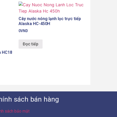
nh HC18
Cây nước nóng lạnh lọc trực tiếp
Alaska HC-450H
0
VND
Đọc tiếp
hính sách bán hàng
nh sách bảo mật