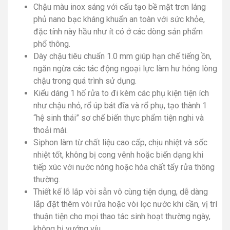
Chậu màu inox sáng với cấu tạo bề mặt trơn láng
phủ nano bạc kháng khuẩn an toàn với sức khỏe,
đặc tính này hầu như ít có ở các dòng sản phẩm
phổ thông.
Dày chậu tiêu chuẩn 1.0 mm giúp hạn chế tiếng ồn,
ngăn ngừa các tác động ngoại lực làm hư hỏng lòng
chậu trong quá trình sử dụng.
Kiểu dáng 1 hố rửa to đi kèm các phụ kiện tiện ích
như chậu nhỏ, rổ úp bát đĩa và rổ phụ, tạo thành 1
“hệ sinh thái” sơ chế biến thực phẩm tiện nghi và
thoải mái.
Siphon làm từ chất liệu cao cấp, chịu nhiệt và sốc
nhiệt tốt, không bị cong vênh hoặc biến dạng khi
tiếp xúc với nước nóng hoặc hóa chất tẩy rửa thông
thường.
Thiết kế lỗ lắp vòi sẵn vô cùng tiện dụng, dễ dàng
lắp đặt thêm vòi rửa hoặc vòi lọc nước khi cần, vị trí
thuận tiện cho mọi thao tác sinh hoạt thường ngày,
không bị vướng víu.