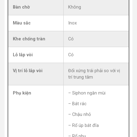
Bàn chờ
Không
Màu sắc
Inox
Khe chống tràn
Có
Lỗ lắp vòi
Có
Vị trí lỗ lắp vòi
Đối xứng trái phải so với vị
trí trung tâm
Phụ kiện
– Siphon ngăn mùi
– Bát rác
– Chậu nhỏ
– Rổ úp bát đĩa
– Rổ phụ