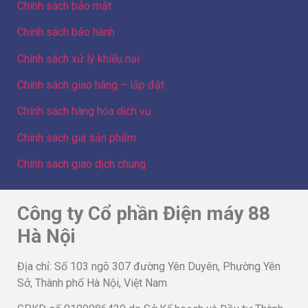
Chính sách bảo mật
Chính sách bảo hành
Chính sách xử lý khiếu nại
Chính sách giao hàng – lắp đặt
Chính sách hàng hóa dịch vụ
Chính sách giá sản phẩm
Chính sách giao dịch chung
Công ty Cổ phần Điện máy 88
Hà Nội
Địa chỉ: Số 103 ngõ 307 đường Yên Duyên, Phường Yên
Sở, Thành phố Hà Nội, Việt Nam