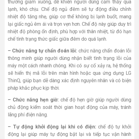
thường giảm xuống, dễ khiến người dùng cảm thấy quá
lạnh, khó chịu. Chế độ ngủ đêm sẽ tự động điều chỉnh
nhiệt độ tăng nhẹ, giúp cơ thể không bị lạnh buốt, mang
lại giấc ngủ êm ái và trọn vẹn hơn. Chế độ này giúp duy trì
nhiệt độ phòng ổn định, phù hợp với thân nhiệt, từ đó hạn
chế tình trạng thức giấc giữa đêm do quá lạnh.
– Chức năng tự chẩn đoán lỗi:
chức năng chẩn đoán lỗi
thông minh giúp người dùng nhận biết tình trạng lỗi của
máy một cách nhanh chóng. Khi có sự cố xảy ra, hệ thống
sẽ hiển thị mã lỗi trên màn hình hoặc qua ứng dụng LG
ThinQ, giúp bạn dễ dàng xác định nguyên nhân và có biện
pháp khắc phục kịp thời.
– Chức năng hẹn giờ:
chế độ hẹn giờ giúp người dùng
chủ động kiểm soát thời gian hoạt động của máy, tránh
lãng phí điện năng.
– Tự động khởi động lại khi có điện:
chế độ tự khởi
động lại giúp máy tự động bật lại và tiếp tục vận hành