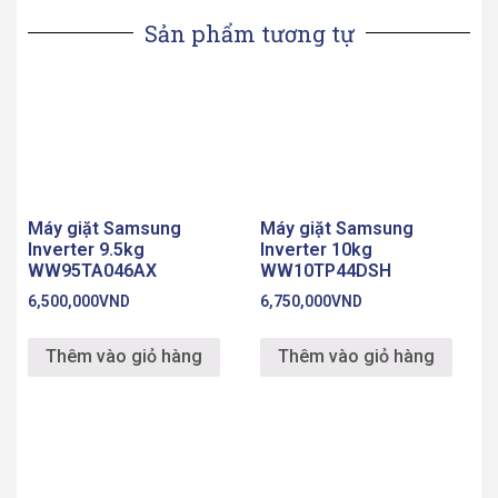
6,500,000
VND
Inverter 10kg
WW10TP44DSH
Thêm vào giỏ hàng
6,750,000
VND
Thêm vào giỏ hàng
Tủ chăm sóc áo quần
thông minh Samsung
DR60R8600CG
Máy giặt Samsung
34,000,000
VND
Inverter 9.5kg
WW95T4040CE
Thêm vào giỏ hàng
0
VND
Thêm vào giỏ hàng