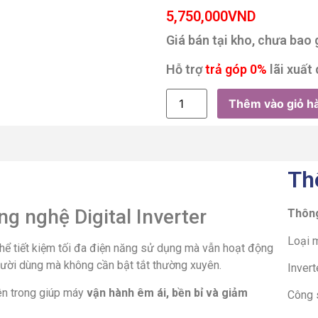
5,750,000
VND
Giá bán tại kho, chưa bao
Hỗ trợ
trả góp 0%
lãi xuất 
Thêm vào giỏ h
Th
ng nghệ Digital Inverter
Thông
Loại m
 thể tiết kiệm tối đa điện năng sử dụng mà vẫn hoạt động
gười dùng mà không cần bật tắt thường xuyên.
Invert
ên trong giúp máy
vận hành êm ái, bền bỉ và giảm
Công 