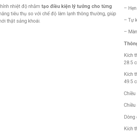
chỉnh nhiệt độ nhằm
tạo điều kiện lý tưởng cho từng
– Hẹn 
 năng tiêu thụ so với chế độ làm lạnh thông thường, giúp
– Tự k
ới thật sảng khoái.
– Màn 
Thông
Kích t
28.5 
Kích 
49.5 
Chiều
Chiều 
Dòng 
Kích 