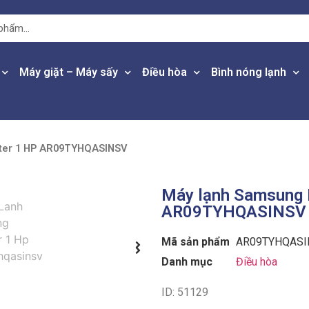
Máy giặt – Máy sấy
Điều hòa
Bình nóng lạnh
rter 1 HP AR09TYHQASINSV
Máy lạnh Samsung 
AR09TYHQASINSV
Mã sản phẩm
AR09TYHQASI
Danh mục
Điều hòa
ID: 51129