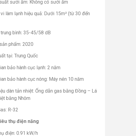
suất sưởi ấm: Không có sưởi ấm
vi làm lạnh hiệu quả: Dưới 15m² (từ 30 đến
 trung bình: 35-45/58 dB
sản phẩm: 2020
ất tại: Trung Quốc
ian bảo hành cục lạnh: 2 năm
gian bảo hành cục nóng: Máy nén 10 năm
iệu dàn tản nhiệt: Ống dẫn gas bằng Đồng – Lá
hiệt bằng Nhôm
Gas: R-32
iêu thụ điện năng
hụ điện: 0.91 kW/h