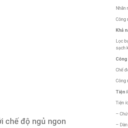
Nhãn n
Công n
Khả n
Lọc bụ
sạch 
Công 
Chế độ
Công 
Tiện 
Tiện í
– Chứ
ới chế độ ngủ ngon
– Dàn 