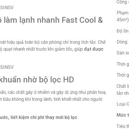
Công 
Phạm 
ộ làm lạnh nhanh Fast Cool &
45m³)
Độ ồn
Dòng 
át hiệu quả toàn bộ căn phòng chỉ trong tích tắc. Chế
 quạt nhanh nhất trước khi giảm tốc, giúp
đạt được
Sản xu
Thời g
Thời 
 khuẩn nhờ bộ lọc HD
Chất l
bẩn, các chất gây ô nhiễm và gây dị ứng như phấn hoa,
tản n
ầu không khí trong lành, tinh khiết nhất cho người
Loại 
Mức t
ớc, tiết kiệm chi phí thay mới bộ lọc
.
Tiêu t