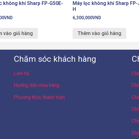
c không khí Sharp FP-G50E-
Máy lọc không khí Sharp FP-
H
00
VND
6,300,000
VND
 vào giỏ hàng
Thêm vào giỏ hàng
Chăm sóc khách hàng
C
Liên hệ
Chí
Hướng dẫn mua hàng
Chí
Phương thức thanh toán
Chí
Chí
Chí
Chí