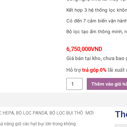
Kết hợp 3 hệ thống lọc khô
Có đến 7 cảm biến vận hàn
Bộ lọc tạo ẩm thông minh, 
6,750,000
VND
Giá bán tại kho, chưa bao
Hỗ trợ
trả góp 0%
lãi xuất 
Thêm vào giỏ h
Th
C HEPA, BỘ LỌC PANDA, BỘ LỌC BỤI THÔ MỚI
 năng giữ các hạt bụi lớn trong không