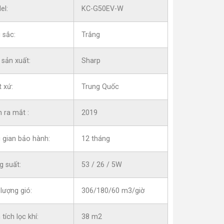
el:
KC-G50EV-W
 sắc:
Trắng
 sản xuất:
Sharp
 xứ:
Trung Quốc
 ra mắt :
2019
 gian bảo hành:
12 tháng
g suất:
53 / 26 / 5W
lượng gió:
306/180/60 m3/giờ
 tích lọc khí:
38 m2