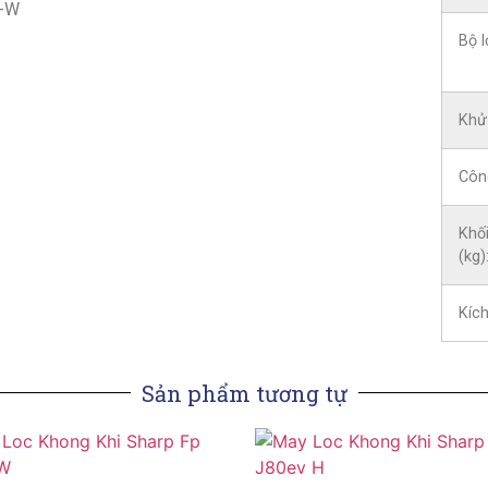
Bộ l
Khử
Công
Khố
(kg)
Kíc
Sản phẩm tương tự