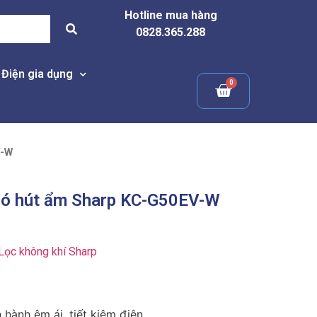
Hotline mua hàng
0828.365.288
Điện gia dụng
V-W
 có hút ẩm Sharp KC-G50EV-W
Lọc không khí Sharp
 hành êm ái, tiết kiệm điện