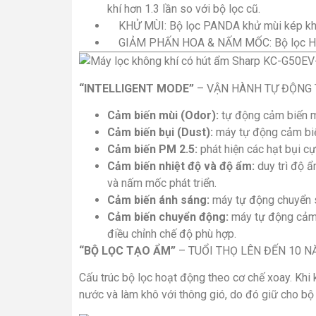
khí hơn 1.3 lần so với bộ lọc cũ.
KHỬ MÙI: Bộ lọc PANDA khử mùi kép không
GIẢM PHẤN HOA & NẤM MỐC: Bộ lọc HEPA 
“INTELLIGENT MODE”
– VẬN HÀNH TỰ ĐỘNG
Cảm biến mùi (Odor):
tự động cảm biến mù
Cảm biến bụi (Dust):
máy tự động cảm biến
Cảm biến PM 2.5:
phát hiện các hạt bụi cự
Cảm biến nhiệt độ và độ ẩm:
duy trì độ ẩ
và nấm mốc phát triển.
Cảm biến ánh sáng:
máy tự động chuyển s
Cảm biến chuyển động:
máy tự động cảm 
điều chỉnh chế độ phù hợp.
“BỘ LỌC TẠO ẨM”
– TUỔI THỌ LÊN ĐẾN 10 
Cấu trúc bộ lọc hoạt động theo cơ chế xoay. Khi 
nước và làm khô với thông gió, do đó giữ cho bộ 