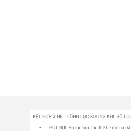
KẾT HỢP 3 HỆ THỐNG LỌC KHÔNG KHÍ: BỘ LỌ
HÚT BỤI: Bộ lọc bụi thô thế hệ mới có khả