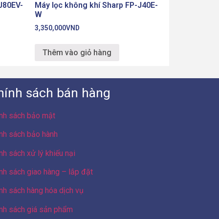
J80EV-
Máy lọc không khí Sharp FP-J40E-
W
3,350,000
VND
Thêm vào giỏ hàng
hính sách bán hàng
nh sách bảo mật
nh sách bảo hành
nh sách xử lý khiếu nại
nh sách giao hàng – lắp đặt
nh sách hàng hóa dịch vụ
nh sách giá sản phẩm