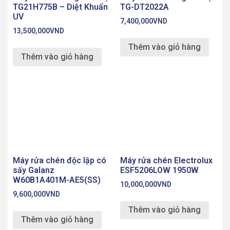
Máy rửa chén độc lập có
Máy rửa chén Electrolux
sấy Galanz
ESF5206LOW 1950W
W60B1A401M-AE5(SS)
10,000,000
VND
9,600,000
VND
Thêm vào giỏ hàng
Thêm vào giỏ hàng
Điện tử 365
Địa chỉ: Bạch Đằng, Hai Bà Trưng, Hà Nội
Hotline: 0828.365.288