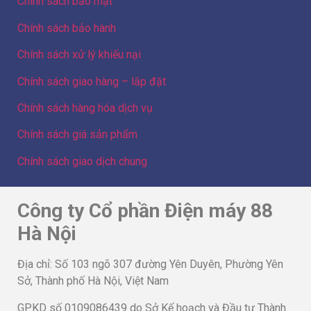
Chính sách giao dịch chung
Công ty Cổ phần Điện máy 88
Hà Nội
Địa chỉ: Số 103 ngõ 307 đường Yên Duyên, Phường Yên
Sở, Thành phố Hà Nội, Việt Nam
GPKD số 0109086439 do Sở Kế hoạch và Đầu tư Thành
phố Hà Nội cấp lần 3 ngày 23/01/2024 – GĐ/Sở hữu
website Hòa Quang Thụy