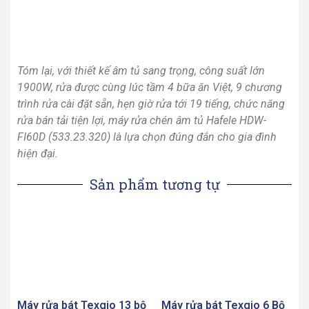
hiện đại.
Sản phẩm tương tự
Máy rửa bát Texgio 13 bộ
Máy rửa bát Texgio 6 Bộ
TG21H775B – Diệt Khuẩn
TG-DT2022A
UV
7,400,000
VND
13,500,000
VND
Thêm vào giỏ hàng
Thêm vào giỏ hàng