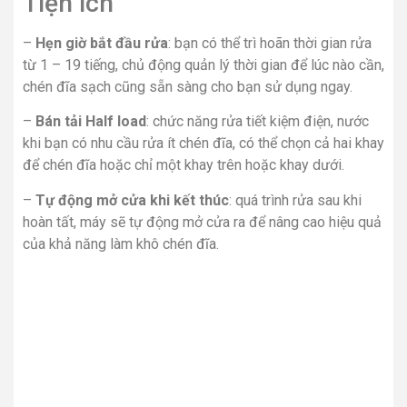
Tiện ích
–
Hẹn giờ bắt đầu rửa
: bạn có thể trì hoãn thời gian rửa
từ 1 – 19 tiếng, chủ động quản lý thời gian để lúc nào cần,
chén đĩa sạch cũng sẵn sàng cho bạn sử dụng ngay.
–
Bán tải Half load
: chức năng rửa tiết kiệm điện, nước
khi bạn có nhu cầu rửa ít chén đĩa, có thể chọn cả hai khay
để chén đĩa hoặc chỉ một khay trên hoặc khay dưới.
–
Tự động mở cửa khi kết thúc
: quá trình rửa sau khi
hoàn tất, máy sẽ tự động mở cửa ra để nâng cao hiệu quả
của khả năng làm khô chén đĩa.
Tóm lại, với thiết kế âm tủ sang trọng, công suất lớn
1900W, rửa được cùng lúc tầm 4 bữa ăn Việt, 9 chương
trình rửa cài đặt sẵn, hẹn giờ rửa tới 19 tiếng, chức năng
rửa bán tải tiện lợi, máy rửa chén âm tủ Hafele HDW-
FI60D (533.23.320) là lựa chọn đúng đắn cho gia đình