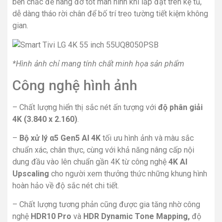
bền chắc để nâng đỡ tốt màn hình khi lắp đặt trên kệ tủ,
dễ dàng tháo rời chân để bố trí treo tường tiết kiệm không
gian.
*Hình ảnh chỉ mang tính chất minh họa sản phẩm
Công nghệ hình ảnh
– Chất lượng hiển thị sắc nét ấn tượng với
độ phân giải
4K (3.840 x 2.160)
.
–
Bộ xử lý α5 Gen5 AI 4K
tối ưu hình ảnh và màu sắc
chuẩn xác, chân thực, cùng với khả năng nâng cấp nội
dung đầu vào lên chuẩn gần 4K từ công nghệ
4K AI
Upscaling
cho người xem thưởng thức những khung hình
hoàn hảo về độ sắc nét chi tiết.
– Chất lượng tương phản cũng được gia tăng nhờ công
nghệ
HDR10 Pro
và
HDR Dynamic Tone Mapping,
độ