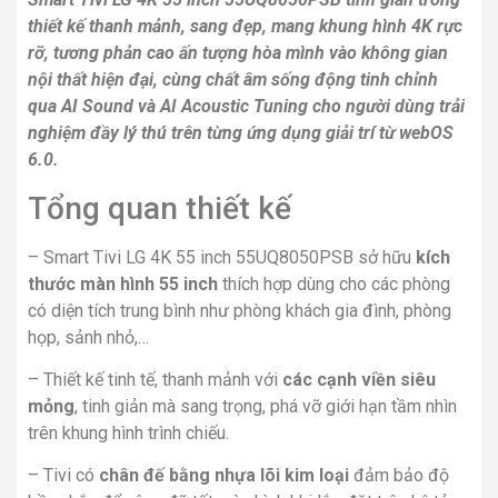
thiết kế thanh mảnh, sang đẹp, mang khung hình 4K rực
rỡ, tương phản cao ấn tượng hòa mình vào không gian
nội thất hiện đại, cùng chất âm sống động tinh chỉnh
qua AI Sound
và AI Acoustic Tuning cho người dùng trải
nghiệm đầy lý thú trên từng ứng dụng giải trí từ webOS
6.0.
Tổng quan thiết kế
– Smart Tivi LG 4K 55 inch 55UQ8050PSB sở hữu
kích
thước màn hình 55 inch
thích hợp dùng cho các phòng
có diện tích trung bình như phòng khách gia đình, phòng
họp, sảnh nhỏ,…
– Thiết kế tinh tế, thanh mảnh với
các cạnh viền siêu
mỏng
, tinh giản mà sang trọng, phá vỡ giới hạn tầm nhìn
trên khung hình trình chiếu.
– Tivi có
chân đế bằng nhựa lõi kim loại
đảm bảo độ