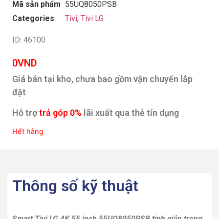
Mã sản phẩm
55UQ8050PSB
Categories
Tivi
,
Tivi LG
ID: 46100
0
VND
Giá bán tại kho, chưa bao gồm vận chuyển lắp
đặt
Hỗ trợ
trả góp 0%
lãi xuất qua thẻ tín dụng
Hết hàng
Thông số kỹ thuật
Smart Tivi LG 4K 55 inch 55UQ8050PSB tinh giản trong