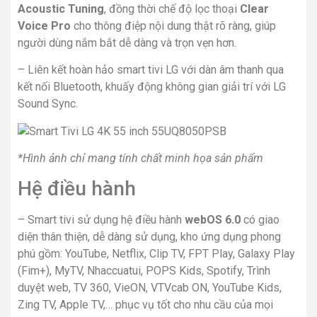
Acoustic Tuning
, đồng thời chế độ lọc thoại
Clear
Voice Pro
cho thông điệp nội dung thật rõ ràng, giúp
người dùng nắm bắt dễ dàng và trọn vẹn hơn.
– Liên kết hoàn hảo smart tivi LG với dàn âm thanh qua
kết nối Bluetooth, khuấy động không gian giải trí với LG
Sound Sync.
*Hình ảnh chỉ mang tính chất minh họa sản phẩm
Hệ điều hành
– Smart tivi sử dụng hệ điều hành
webOS 6.0
có giao
diện thân thiện, dễ dàng sử dụng, kho ứng dụng phong
phú gồm: YouTube, Netflix, Clip TV, FPT Play, Galaxy Play
(Fim+), MyTV, Nhaccuatui, POPS Kids, Spotify, Trình
duyệt web, TV 360, VieON, VTVcab ON, YouTube Kids,
Zing TV, Apple TV,… phục vụ tốt cho nhu cầu của mọi