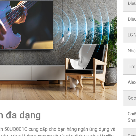
Điều
Điều
LG V
Nhậ
Tìm 
Alex
Goog
h đa dạng
Chiế
Sha
inch 50UQ801C cung cấp cho bạn hàng ngàn ứng dụng và