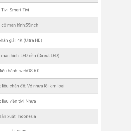
 Tivi: Smart Tivi
h cỡ màn hình:55inch
hân giải: 4K (Ultra HD)
 màn hình: LED nền (Direct LED)
điều hành: webOS 6.0
 liệu chân đế: Vỏ nhựa lõi kim loại
 liệu viền tivi: Nhựa
sản xuất: Indonesia