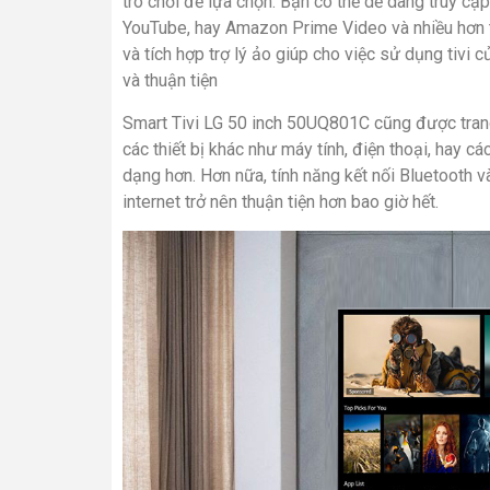
trò chơi để lựa chọn. Bạn có thể dễ dàng truy cập
YouTube, hay Amazon Prime Video và nhiều hơn t
và tích hợp trợ lý ảo giúp cho việc sử dụng tivi 
và thuận tiện
Smart Tivi LG 50 inch 50UQ801C cũng được trang 
các thiết bị khác như máy tính, điện thoại, hay cá
dạng hơn. Hơn nữa, tính năng kết nối Bluetooth và
internet trở nên thuận tiện hơn bao giờ hết.