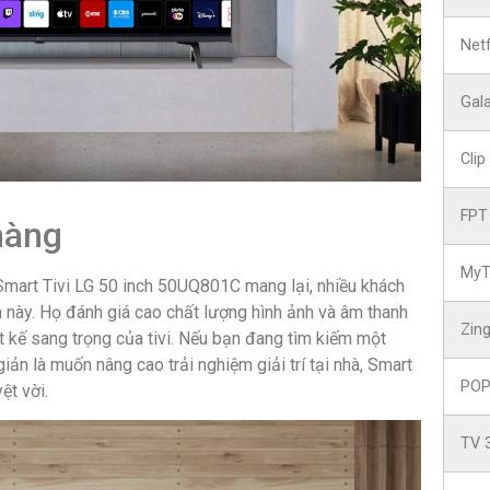
Netf
Gala
Clip
FPT
hàng
My
 Smart Tivi LG 50 inch 50UQ801C mang lại, nhiều khách
 này. Họ đánh giá cao chất lượng hình ảnh và âm thanh
Zin
t kế sang trọng của tivi. Nếu bạn đang tìm kiếm một
 giản là muốn nâng cao trải nghiệm giải trí tại nhà, Smart
POP
ệt vời.
TV 