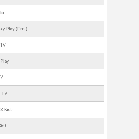
lix
xy Play (Fim )
 TV
 Play
TV
g TV
S Kids
360