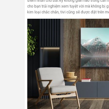
điểm nhấn cho bất kỳ không gian nào trong căn 
cho bạn trải nghiệm xem tuyệt vời mà không bị gi
kim loại chắc chắn, tivi cũng sẽ được đặt trên m