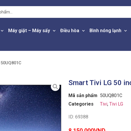
Máy giặt – Máy sấy
Điều hòa
Bình nóng lạnh
h 50UQ801C
Smart Tivi LG 50 i
Mã sản phẩm
50UQ801C
Categories
Tivi
,
Tivi LG
ID: 69388
8,150,000
VND