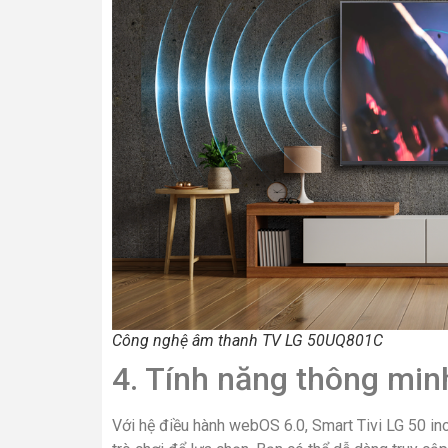
Công nghệ âm thanh TV LG 50UQ801C
4. Tính năng thông min
Với hệ điều hành webOS 6.0, Smart Tivi LG 50 