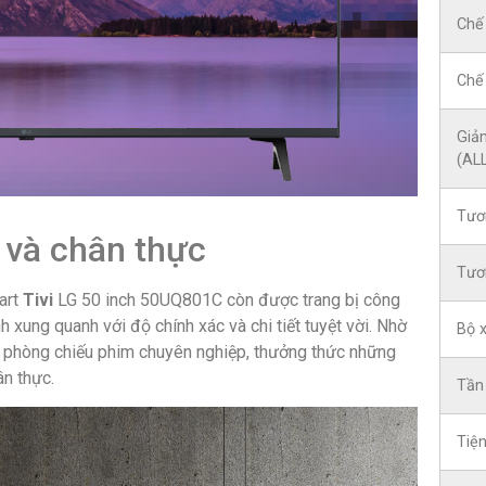
Chế
Chế
Giả
(AL
Tươ
 và chân thực
Tươ
art
Tivi
LG 50 inch 50UQ801C còn được trang bị công
 xung quanh với độ chính xác và chi tiết tuyệt vời. Nhờ
Bộ x
 phòng chiếu phim chuyên nghiệp, thưởng thức những
n thực.
Tần
Tiện