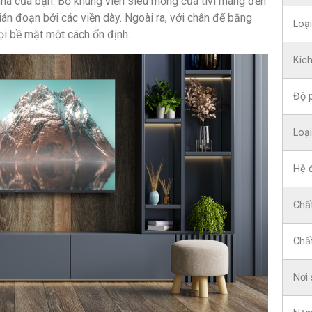
nhà của bạn. Bộ khung viền siêu mỏng của tivi mang đến
án đoạn bởi các viền dày. Ngoài ra, với chân đế bằng
Loại
ọi bề mặt một cách ổn định.
Kíc
Độ p
Loại
Hệ 
Chất
Chất
Nơi 