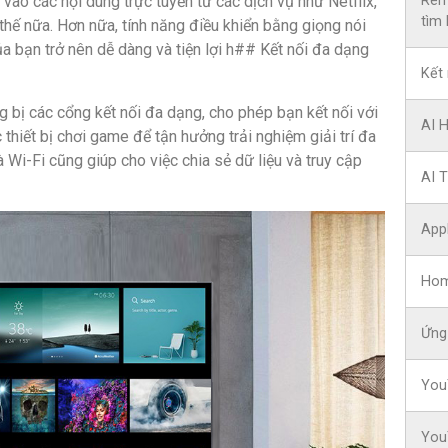
 vào các nội dung trực tuyến từ các dịch vụ như Netflix,
Rem
tìm 
hế nữa. Hơn nữa, tính năng điều khiển bằng giọng nói
của bạn trở nên dễ dàng và tiện lợi h## Kết nối đa dạng
Kết 
bị các cổng kết nối đa dạng, cho phép bạn kết nối với
AI 
c thiết bị chơi game để tận hưởng trải nghiệm giải trí đa
 Wi-Fi cũng giúp cho việc chia sẻ dữ liệu và truy cập
AI 
App
Hom
Ứng
You
You