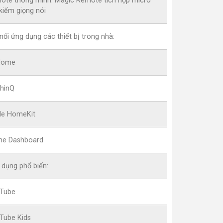
ote thông minh: Magic Remote tích hợp micro
kiếm giọng nói
nối ứng dụng các thiết bị trong nhà:
Home
ThinQ
le HomeKit
e Dashboard
 dụng phổ biến:
Tube
Tube Kids