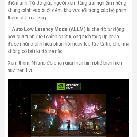
điểm ảnh. Từ đó giúp người xem tăng trải nghiệm những
khung cảnh vào buổi đêm, khu vực tối trong các bộ phim
thêm phần rõ ràng.
– Auto Low Latency Mode (ALLM)
là chế độ tự động
hóa quá trình điều chỉnh chất lượng hiển thị giúp nhận
được những tính hiệu phản hồi ngay lập tức từ trò chơi mà
không có bất kì độ trễ nào.
Xem thêm:
Những độ phân giải màn hình phổ biến hiện
nay trên tivi