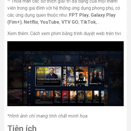
– Thỏa mãn các sở thích giải trí đa dạng của mọi thành
viên trong gia đình với hệ thống ứng dụng phong phú, có
các ứng dụng quen thuộc như:
FPT Play
,
Galaxy Play
(Fim+)
,
Netflix
,
YouTube
,
VTV GO
,
TikTok
,…
Xem thêm:
Cách xem phim bằng trình duyệt web trên tivi
*Hình ảnh chỉ mang tính chất minh họa
Tiện ích