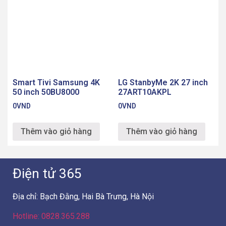
Smart Tivi Samsung 4K
LG StanbyMe 2K 27 inch
50 inch 50BU8000
27ART10AKPL
0
VND
0
VND
Thêm vào giỏ hàng
Thêm vào giỏ hàng
Điện tử 365
Địa chỉ: Bạch Đằng, Hai Bà Trưng, Hà Nội
Hotline: 0828.365.288
Chăm sóc khách hàng
Liên hệ
Hướng dẫn mua hàng