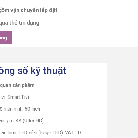
 gồm vận chuyển lắp đặt
qua thẻ tín dụng
àng
ông số kỹ thuật
 quan sản phẩm
ivi: Smart Tivi
ỡ màn hình: 50 inch
n giải: 4K (Ultra HD)
màn hình: LED viền (Edge LED), VA LCD