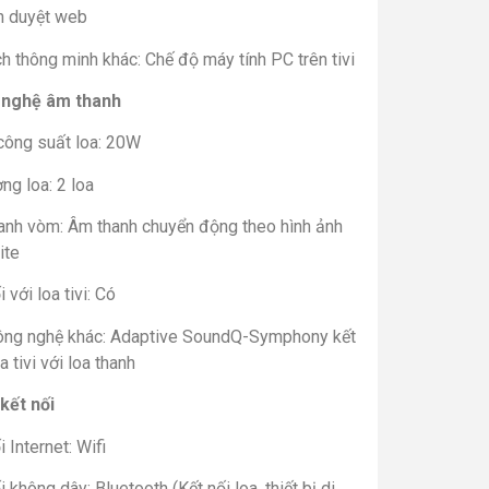
nh duyệt web
ch thông minh khác: Chế độ máy tính PC trên tivi
nghệ âm thanh
công suất loa: 20W
ng loa: 2 loa
anh vòm: Âm thanh chuyển động theo hình ảnh
ite
i với loa tivi: Có
ông nghệ khác: Adaptive SoundQ-Symphony kết
a tivi với loa thanh
kết nối
i Internet: Wifi
i không dây: Bluetooth (Kết nối loa, thiết bị di