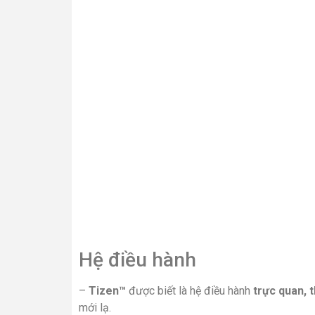
Hệ điều hành
–
Tizen™​
được biết là hệ điều hành
trực quan, 
mới lạ.