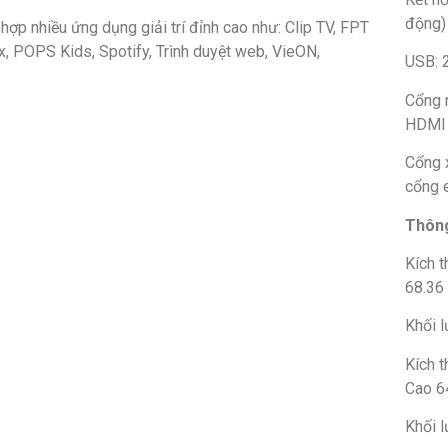
động)
hợp nhiều ứng dụng giải trí đỉnh cao như: Clip TV, FPT
x, POPS Kids, Spotify, Trình duyệt web, VieON,
USB: 
Cổng 
HDMI 
Cổng x
cổng 
Thông
Kích 
68.36
Khối l
Kích 
Cao 6
Khối l