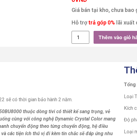
Giá bán tại kho, chưa bao
Hỗ trợ
trả góp 0%
lãi xuất 
Thêm vào giỏ h
Th
Tổng
Loại T
2 sẽ có thời gian bảo hành 2 năm.
Kích c
A50BU8000 th
uộc dòng tivi có
thiết kế sang trọng, vẻ
xuống cùng với công nghệ Dynamic Crystal Color mang
Độ phâ
thanh chuyển động theo từng chuyển động, hệ điều
Loại 
 và các tiện ích thú vị đi kèm tin chắc sẽ đáp ứng nhu