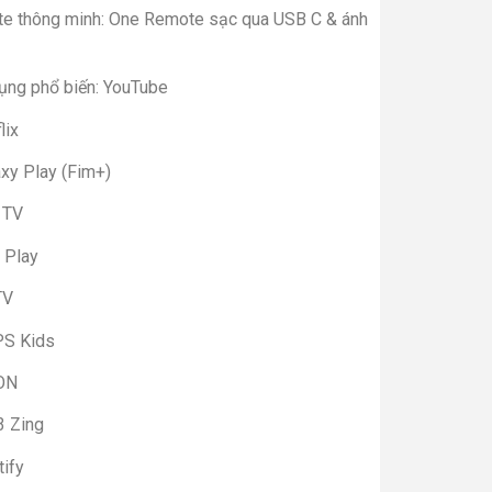
e thông minh: One Remote sạc qua USB C & ánh
ụng phổ biến: YouTube
lix
axy Play (Fim+)
 TV
 Play
TV
S Kids
ON
 Zing
tify