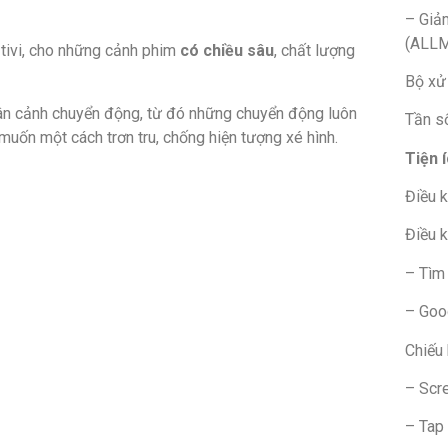
– Giả
(ALL
tivi, cho những cảnh phim
có chiều sâu
, chất lượng
Bộ xử 
ân cảnh chuyển động, từ đó những chuyển động luôn
Tần s
uốn một cách trơn tru, chống hiện tượng xé hình.
Tiện 
Điều k
Điều k
– Tìm 
– Goog
Chiếu 
– Scr
– Tap