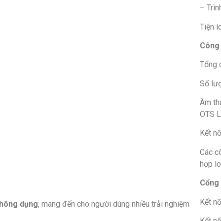
– Trì
Tiện í
Công 
Tổng 
Số lượ
Âm th
OTS L
Kết nố
Các c
hợp lo
Cổng 
Kết nố
thông dụng
, mang đến cho người dùng nhiều trải nghiệm
Kết nố