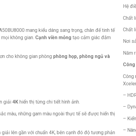
Hệ đi
Chất l
Chất l
 UA50BU8000
mang kiểu dáng sang trọng, chân đế tinh tế
i mọi không gian.
Cạnh viền mỏng
tạo cảm giác đắm
Nơi s
Năm r
hơn cho không gian phòng
phòng họp, phòng ngủ và
Công 
Công 
Xcele
– HD
n giải
4K
hiển thị từng chi tiết hình ảnh.
– Dyn
ỷ sắc màu, những gam màu ngoài thực tế sẽ được hiển thị
– Kiể
– Nân
giải lên gần với chuẩn 4K, bên cạnh đó độ tương phản