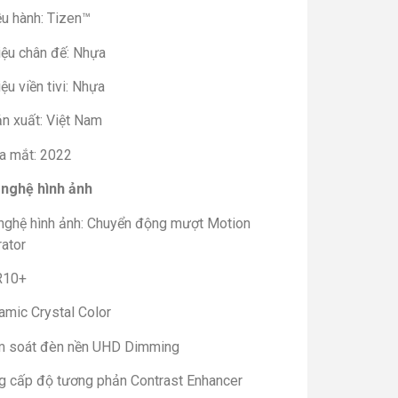
ều hành: Tizen™
iệu chân đế: Nhựa
iệu viền tivi: Nhựa
ản xuất: Việt Nam
a mắt: 2022
nghệ hình ảnh
nghệ hình ảnh: Chuyển động mượt Motion
rator
R10+
amic Crystal Color
m soát đèn nền UHD Dimming
g cấp độ tương phản Contrast Enhancer