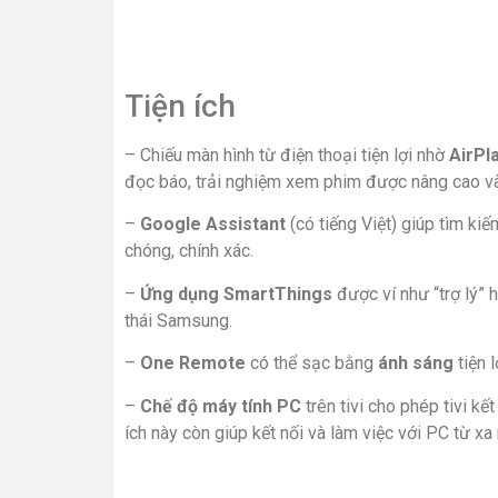
Tiện ích
– Chiếu màn hình từ điện thoại tiện lợi nhờ
AirPl
đọc báo, trải nghiệm xem phim được nâng cao và 
–
Google Assistant
(có tiếng Việt) giúp tìm ki
chóng, chính xác.
–
Ứng dụng SmartThings
được ví như “trợ lý” h
thái Samsung.
–
One Remote
có thể sạc bằng
ánh sáng
tiện l
–
Chế độ máy tính PC
trên tivi cho phép tivi kế
ích này còn giúp kết nối và làm việc với PC từ x