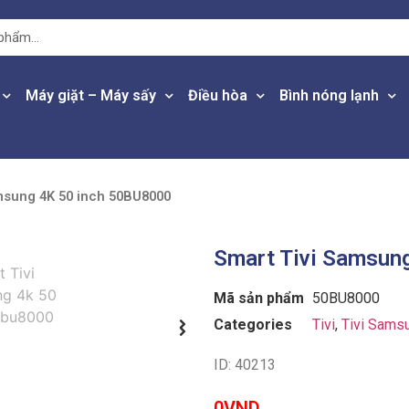
Máy giặt – Máy sấy
Điều hòa
Bình nóng lạnh
msung 4K 50 inch 50BU8000
Smart Tivi Samsun
Mã sản phẩm
50BU8000
Categories
Tivi
,
Tivi Sams
ID: 40213
0
VND