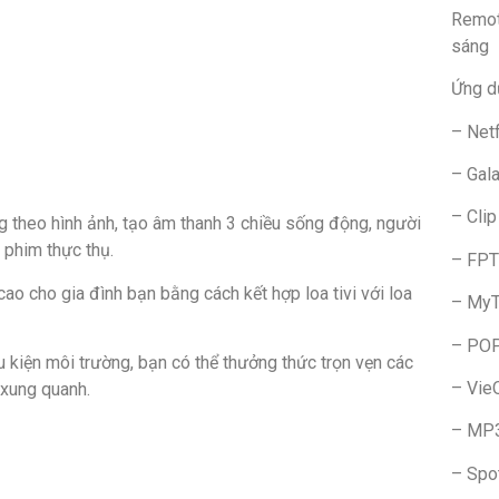
Remot
sáng
Ứng d
– Netf
– Gal
– Clip
 theo hình ảnh, tạo âm thanh 3 chiều sống động, người
phim thực thụ.
– FPT
 cao cho gia đình bạn bằng cách kết hợp loa tivi với loa
– My
– POP
 kiện môi trường, bạn có thể thưởng thức trọn vẹn các
– Vie
 xung quanh.
– MP3
– Spo