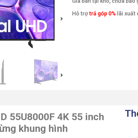
Giá bán tại kho, chưa bao
Hỗ trợ
trả góp 0%
lãi xuất 
Th
HD 55U8000F 4K 55 inch
ừng khung hình