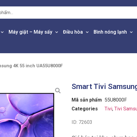
Máy giặt – Máy sấy
Điều hòa
Bình nóng lạnh
msung 4K 55 inch UA55U8000F
Smart Tivi Samsun
Mã sản phẩm
55U8000F
Categories
Tivi
,
Tivi Sams
ID: 72603