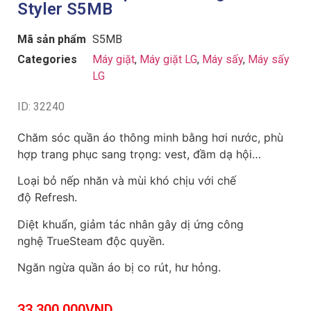
Styler S5MB
Mã sản phẩm
S5MB
Categories
Máy giặt
,
Máy giặt LG
,
Máy sấy
,
Máy sấy
LG
ID: 32240
Chăm sóc quần áo thông minh bằng hơi nước, phù
hợp trang phục sang trọng: vest, đầm dạ hội…
Loại bỏ nếp nhăn và mùi khó chịu với chế
độ
Refresh.
Diệt khuẩn, giảm tác nhân gây dị ứng công
nghệ
TrueSteam độc quyền.
Ngăn ngừa quần áo bị co rút, hư hỏng.
33,300,000
VND