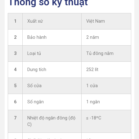
Thông số kỹ thuật
1
Xuất xứ
Việt Nam
2
Bảo hành
2 năm
3
Loại tủ
Tủ đông nằm
4
Dung tích
252 lít
5
Số cửa
1 cửa
6
Số ngăn
1 ngăn
7
Nhiệt độ ngăn đông (độ
≤ -18ºC
C)