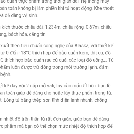
bảo quản thực phẩm trong thời gian dài. Hệ thống máy
oàn toàn không bị làm phiền khi tủ hoạt động. Khe thoát
à dễ dàng vệ sinh.
i kích thước chiều dài: 1.234m, chiều rộng: 0.67m, chiều
ng, bách hóa, căng tin.
uất theo tiêu chuẩn công nghệ của Alaska, với thiết kế
từ 0 đến -18℃ thích hợp để bảo quản kem, thịt cá, đồ
 thích hợp bảo quản rau củ quả, các loại đồ uống,… Tủ
 phẩm luôn được trữ đông trong môi trường lạnh, đảm
 bệnh.
t kế dày với 2 nắp mở vali, tay cầm nổi rất tiện, bản lề
 an toàn giúp dễ dàng cho hoặc lấy thực phẩm trong tủ.
tốt. Lòng tủ bằng thép sơn tĩnh điện lạnh nhanh, chống
 nhiệt độ trên thân tủ rất đơn giản, giúp bạn dễ dàng
thực phẩm mà bạn có thể chọn mức nhiệt độ thích hợp để