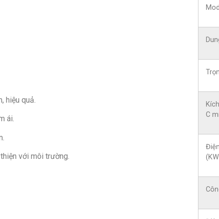
Mod
Dung
Trọn
 hiệu quả.
Kích
C m
 ái.
n.
Điện
hiện với môi trường.
(KW
Côn