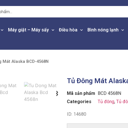
Máy giặt – Máy sấy
Điều hòa
Bình nóng lạnh
g Mát Alaska BCD-4568N
Tủ Đông Mát Alas
Mã sản phẩm
BCD 4568N
Categories
Tủ đông
,
Tủ đô
ID: 14680