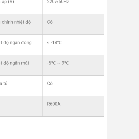
 áp (V)
220v/50Hz
 chỉnh nhiệt độ
Có
ệt độ ngăn đông
≤ -18℃
ệt độ ngăn mát
-5℃ ∼ 9℃
a tủ
Có
R600A