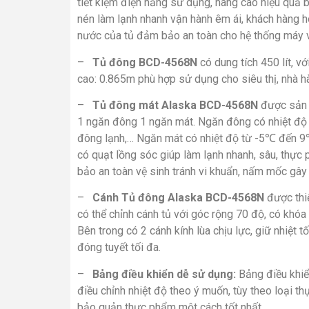
tiết kiệm điện năng sử dụng, nâng cao hiệu quả 
nén làm lạnh nhanh vận hành êm ái, khách hàng h
nước của tủ đảm bảo an toàn cho hệ thống máy v
–
Tủ đông BCD-4568N
có dung tích 450 lít, vớ
cao: 0.865m phù hợp sử dụng cho siêu thị, nhà hà
–
Tủ đông mát Alaska BCD-4568N
được sản x
1 ngăn đông 1 ngăn mát. Ngăn đông có nhiệt độ 
đông lạnh,… Ngăn mát có nhiệt độ từ -5℃ đến 9℃
có quạt lồng sóc giúp làm lạnh nhanh, sâu, thực
bảo an toàn vệ sinh tránh vi khuẩn, nấm mốc gây
–
Cánh Tủ đông Alaska BCD-4568N
được thiế
có thể chỉnh cánh tủ với góc rộng 70 độ, có khóa
Bên trong có 2 cánh kính lùa chịu lực, giữ nhiệt 
đóng tuyết tối đa.
–
Bảng điều khiển dễ sử dụng:
Bảng điều khiển
điều chỉnh nhiệt độ theo ý muốn, tùy theo loại 
bảo quản thực phẩm một cách tốt nhất.