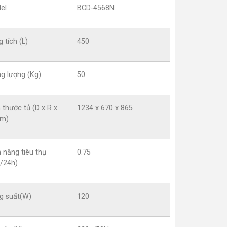
el
BCD-4568N
 tích (L)
450
g lượng (Kg)
50
 thước tủ (D x R x
1234 x 670 x 865
m)
 năng tiêu thụ
0.75
/24h)
g suất(W)
120