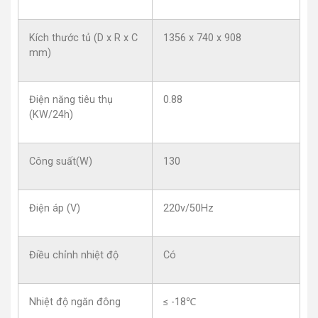
Kích thước tủ (D x R x C
1356 x 740 x 908
mm)
Điện năng tiêu thụ
0.88
(KW/24h)
Công suất(W)
130
Điện áp (V)
220v/50Hz
Điều chỉnh nhiệt độ
Có
Nhiệt độ ngăn đông
≤ -18℃