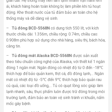
gian dài. Hệ thống máy nén làm lạnh nhanh vận hành êm
ái, khách hàng hoàn toàn không bị làm phiền khi tủ hoạt
động. Khe thoát nước của tủ đảm bảo an toàn cho hệ
thống máy và dễ dàng vệ sinh.
–
Tủ đông BCD-5568N
có dung tích 550 lít, với kích
thước chiều dài: 1.356m, chiều rộng: 0.74m, chiều cao:
0.908m phù hợp sử dụng cho nhà hàng, siêu thị, bách hóa,
căng tin.
–
Tủ đông mát Alaska BCD-5568N
được sản xuất
theo tiêu chuẩn công nghệ của Alaska, với thiết kế 1 ngăn
đông 1 ngăn mát. Ngăn đông có nhiệt độ từ 0 đến -18℃
thích hợp để bảo quản kem, thịt cá, đồ đông lạnh,… Ngăn
mát có nhiệt độ từ -5℃ đến 9℃ thích hợp bảo quản rau
củ quả, các loại đồ uống,… Tủ có quạt lồng sóc giúp làm
lạnh nhanh, sâu, thực phẩm luôn được trữ đông trong môi
trường lạnh, đảm bảo an toàn vệ sinh tránh vi khuẩn, nấm
mốc gây bệnh.