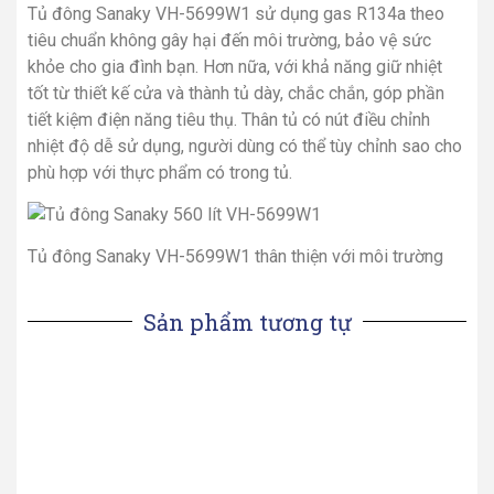
Tủ đông Sanaky VH-5699W1 sử dụng gas R134a theo
tiêu chuẩn không gây hại đến môi trường, bảo vệ sức
khỏe cho gia đình bạn. Hơn nữa, với khả năng giữ nhiệt
tốt từ thiết kế cửa và thành tủ dày, chắc chắn, góp phần
tiết kiệm điện năng tiêu thụ. Thân tủ có nút điều chỉnh
nhiệt độ dễ sử dụng, người dùng có thể tùy chỉnh sao cho
phù hợp với thực phẩm có trong tủ.
Tủ đông Sanaky VH-5699W1 thân thiện với môi trường
Sản phẩm tương tự
Tủ Đông Mát Alaska
Tủ Đông/Mát ALASKA
BCD-3568N
500 Lít BCD-5067N
6,300,000
VND
0
VND