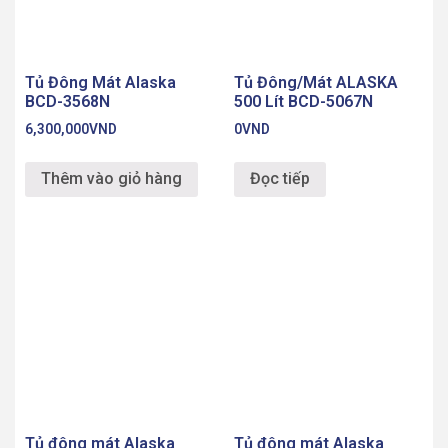
Thêm vào giỏ hàng
Đọc tiếp
Tủ đông mát Alaska
Tủ đông mát Alaska
BCD-3068N
BCD-6567N
6,050,000
VND
12,600,000
VND
Thêm vào giỏ hàng
Thêm vào giỏ hàng
Điện tử 365
Địa chỉ: Bạch Đằng, Hai Bà Trưng, Hà Nội
Hotline: 0828.365.288