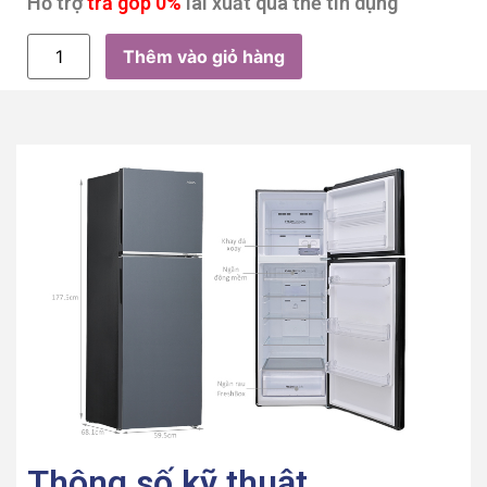
Hỗ trợ
trả góp 0%
lãi xuất qua thẻ tín dụng
Thêm vào giỏ hàng
Thông số kỹ thuật