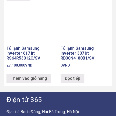
Tủ lạnh Samsung
Tủ lạnh Samsung
Inverter 617 lít
Inverter 307 lít
RS64R53012C/SV
RB30N4180B1/SV
27,100,000
VND
0
VND
Thêm vào giỏ hàng
Đọc tiếp
Điện tử 365
Địa chỉ: Bạch Đằng, Hai Bà Trưng, Hà Nội
Hotline: 0828.365.288
Chăm sóc khách hàng
Liên hệ