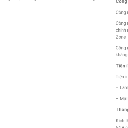
Công 
Công 
Công 
chỉnh
Zone
Công 
kháng
Tiện 
Tiện í
– Làm
– Mặt
Thông
Kích 
64.8 