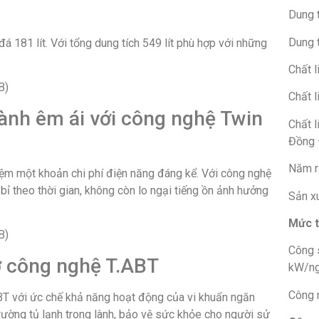
Dung t
Dung 
đá 181 lít. Với tổng dung tích 549 lít phù hợp với những
Chất 
Chất l
hành êm ái với công nghệ Twin
Chất l
Đồng 
Năm r
kiệm một khoản chi phí điện năng đáng kể. Với công nghệ
bỉ theo thời gian, không còn lo ngại tiếng ồn ảnh hưởng
Sản xu
Mức t
Công 
 công nghệ T.ABT
kW/n
Công n
.ABT với ức chế khả năng hoạt động của vi khuẩn ngăn
rường tủ lạnh trong lành, bảo vệ sức khỏe cho người sử