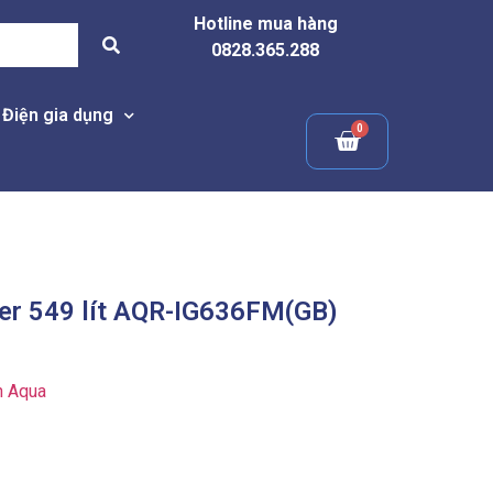
Hotline mua hàng
0828.365.288
Điện gia dụng
ter 549 lít AQR-IG636FM(GB)
h Aqua