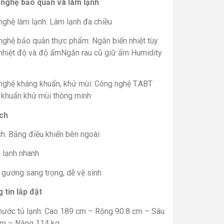
nghệ bảo quản và làm lạnh
nghệ làm lạnh: Làm lạnh đa chiều
nghệ bảo quản thực phẩm: Ngăn biến nhiệt tùy
 nhiệt độ và độ ẩmNgăn rau cũ giữ ẩm Humidity
nghệ kháng khuẩn, khử mùi: Công nghệ T.ABT
 khuẩn khử mùi thông minh
ích
ch: Bảng điều khiển bên ngoài
 lạnh nhanh
 gương sang trọng, dễ vệ sinh
 tin lắp đặt
thước tủ lạnh: Cao 189 cm – Rộng 90.8 cm – Sâu
cm – Nặng 114 kg