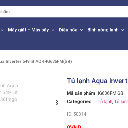
Máy giặt – Máy sấy
Điều hòa
Bình nóng lạnh
ua Inverter 549 lít AQR-IG636FM(GB)
Tủ lạnh Aqua Inver
Mã sản phẩm
IG636FM GB
Categories
Tủ lạnh
,
Tủ lạn
ID: 50314
0
VND