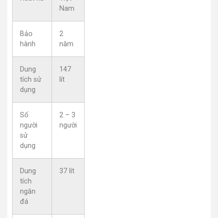
Nam
Bảo
2
hành
năm
Dung
147
tích sử
lít
dụng
Số
2 – 3
người
người
sử
dụng
Dung
37 lít
tích
ngăn
đá