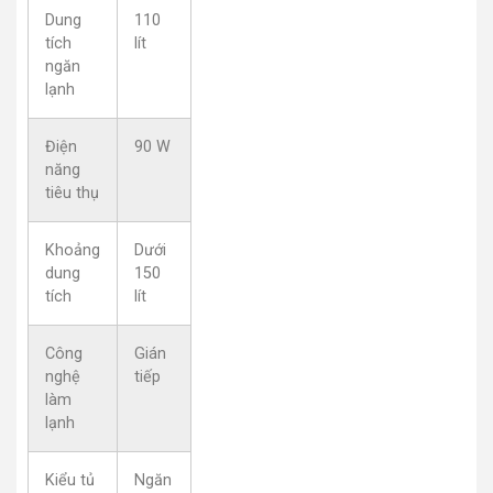
Dung
110
tích
lít
ngăn
lạnh
Điện
90 W
năng
tiêu thụ
Khoảng
Dưới
dung
150
tích
lít
Công
Gián
nghệ
tiếp
làm
lạnh
Kiểu tủ
Ngăn