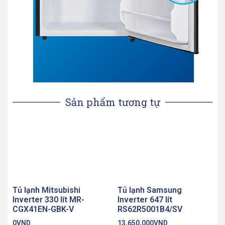
Sản phẩm tương tự
Tủ lạnh Mitsubishi
Tủ lạnh Samsung
Inverter 330 lít MR-
Inverter 647 lít
CGX41EN-GBK-V
RS62R5001B4/SV
0
VND
13,650,000
VND