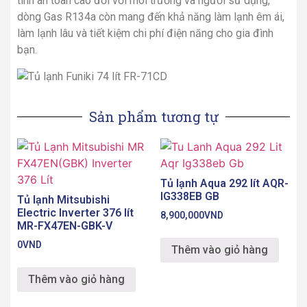
tính an toàn cao đối với môi trường và người sử dụng,
dòng Gas R134a còn mang đến khả năng làm lạnh êm ái,
làm lạnh lâu và tiết kiệm chi phí điện năng cho gia đình
bạn.
Sản phẩm tương tự
Tủ lạnh Aqua 292 lít AQR-
IG338EB GB
Tủ lạnh Mitsubishi
Electric Inverter 376 lít
8,900,000
VND
MR-FX47EN-GBK-V
0
VND
Thêm vào giỏ hàng
Thêm vào giỏ hàng