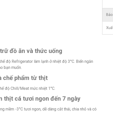
Bảo
Xuấ
trữ đồ ăn và thức uống
hế độ Refrigerator làm lạnh ở nhiệt độ 3°C. Biến ngăn
ào bạn muốn.
 chế phẩm từ thịt
chế độ Chill/Meat mức nhiệt 1°C.
thịt cá tươi ngon đến 7 ngày
ông mềm -3°C tươi ngon, dễ dàng cắt thái, chia nhỏ và có