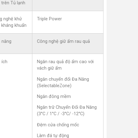
 trên Tủ lạnh
g nghệ khử
Triple Power
, kháng khuẩn
h năng
Công nghệ giữ ẩm rau quả
 ích
Ngăn rau quả độ ẩm cao với
vách giữ ẩm
Ngăn chuyển đổi Đa Năng
(SelectableZone)
Ngăn đông mềm
Ngăn trữ Chuyển Đổi Đa Năng
(3°C / 1°C / -3°C/ -12°C)
Đệm cửa chống mốc
Làm đá tự động