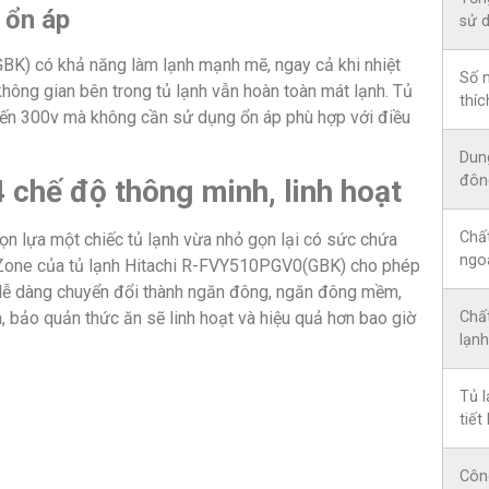
 ổn áp
sử 
GBK) có khả năng làm lạnh mạnh mẽ, ngay cả khi nhiệt
Số 
hông gian bên trong tủ lạnh vẫn hoàn toàn mát lạnh. Tủ
thíc
đến 300v mà không cần sử dụng ổn áp phù hợp với điều
Dun
đôn
 chế độ thông minh, linh hoạt
Chất
họn lựa một chiếc tủ lạnh vừa nhỏ gọn lại có sức chứa
ngo
 Zone của tủ lạnh Hitachi R-FVY510PGV0(GBK) cho phép
 dễ dàng chuyển đổi thành ngăn đông, ngăn đông mềm,
, bảo quản thức ăn sẽ linh hoạt và hiệu quả hơn bao giờ
Chất
lạnh
Tủ l
tiết
Côn