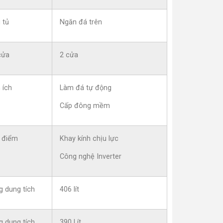
 tủ
Ngăn đá trên
cửa
2 cửa
 ích
Làm đá tự động
Cấp đông mềm
 điểm
Khay kính chịu lực
Công nghệ Inverter
g dung tích
406 lít
g dung tích
390 Lít