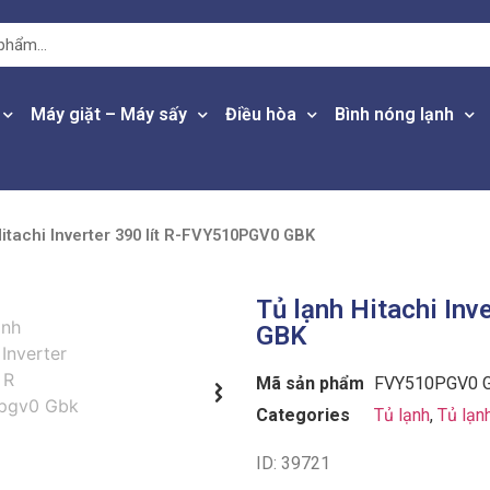
Máy giặt – Máy sấy
Điều hòa
Bình nóng lạnh
Hitachi Inverter 390 lít R-FVY510PGV0 GBK
Tủ lạnh Hitachi In
GBK
Mã sản phẩm
FVY510PGV0 
Categories
Tủ lạnh
,
Tủ lạn
ID: 39721