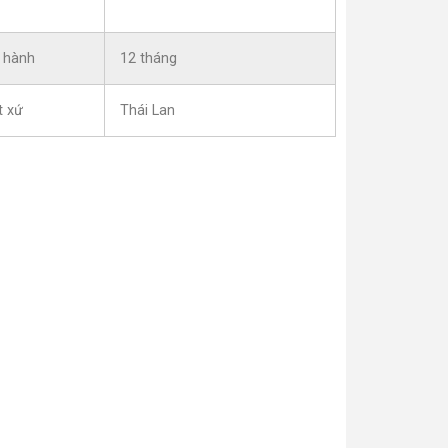
 hành
12 tháng
t xứ
Thái Lan