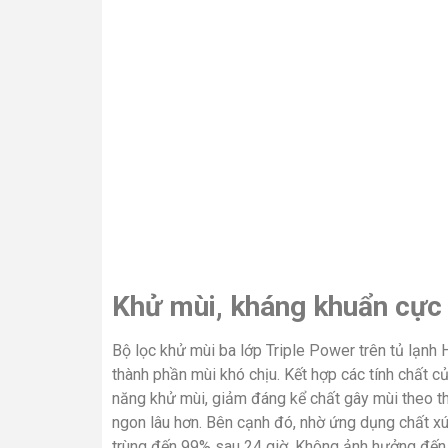
Khử mùi, kháng khuẩn cự
Bộ lọc khử mùi ba lớp Triple Power trên tủ lạnh
thành phần mùi khó chịu. Kết hợp các tính chất c
năng khử mùi, giảm đáng kể chất gây mùi theo thờ
ngon lâu hơn. Bên cạnh đó, nhờ ứng dụng chất xúc
trùng đến 99% sau 24 giờ. Không ảnh hưởng đến 