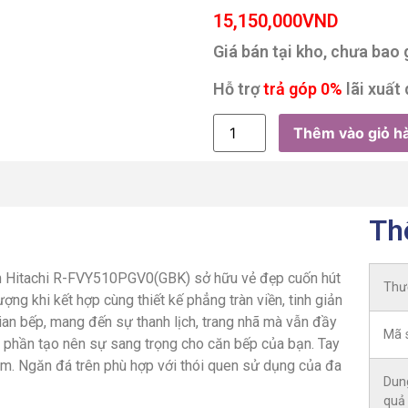
15,150,000
VND
Giá bán tại kho, chưa bao
Hỗ trợ
trả góp 0%
lãi xuất 
Thêm vào giỏ h
Th
lạnh Hitachi R-FVY510PGV0(GBK) sở hữu vẻ đẹp cuốn hút
Thư
ng khi kết hợp cùng thiết kế phẳng tràn viền, tinh giản
ian bếp, mang đến sự thanh lịch, trang nhã mà vẫn đầy
Mã 
 phần tạo nên sự sang trọng cho căn bếp của bạn. Tay
ạm. Ngăn đá trên phù hợp với thói quen sử dụng của đa
Dung
quả