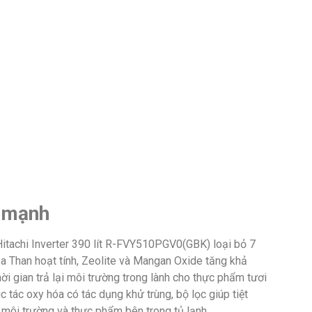
c mạnh
 Hitachi Inverter 390 lít R-FVY510PGV0(GBK) loại bỏ 7
ủa Than hoạt tính, Zeolite và Mangan Oxide tăng khả
i gian trả lại môi trường trong lành cho thực phẩm tươi
 tác oxy hóa có tác dụng khử trùng, bộ lọc giúp tiệt
môi trường và thực phẩm bên trong tủ lạnh.