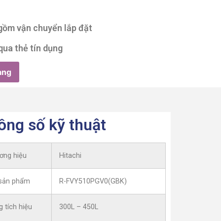
 gồm vận chuyển lắp đặt
qua thẻ tín dụng
àng
ông số kỹ thuật
ơng hiệu
Hitachi
sản phẩm
R-FVY510PGV0(GBK)
 tích hiệu
300L – 450L