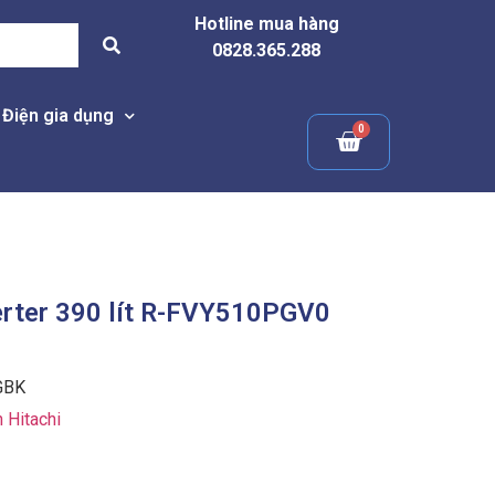
Hotline mua hàng
0828.365.288
Điện gia dụng
verter 390 lít R-FVY510PGV0
GBK
h Hitachi