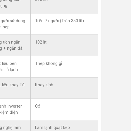
dụng
người sử dụng
Trên 7 người (Trên 350 lít)
h hợp
g tích ngăn
102 lít
g + ngăn đá
 liệu bên
Thép không gỉ
ài Tủ lạnh
 liệu khay Tủ
Khay kính
ạnh Inverter –
Có
 kiệm điện
g nghệ làm
Làm lạnh quạt kép