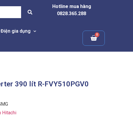
Hotline mua hàng
0828.365.288
Điện gia dụng
verter 390 lít R-FVY510PGV0
GMG
h Hitachi