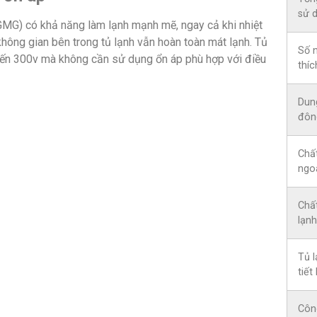
sử 
GMG) có khả năng làm lạnh mạnh mẽ, ngay cả khi nhiệt
hông gian bên trong tủ lạnh vẫn hoàn toàn mát lạnh. Tủ
Số 
đến 300v mà không cần sử dụng ổn áp phù hợp với điều
thíc
Dun
đôn
Chất
ngo
Chất
lạnh
Tủ l
tiết
Côn