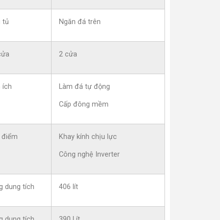
 tủ
Ngăn đá trên
cửa
2 cửa
 ích
Làm đá tự động
Cấp đông mềm
 điểm
Khay kính chịu lực
Công nghệ Inverter
g dung tích
406 lít
g dung tích
390 Lít