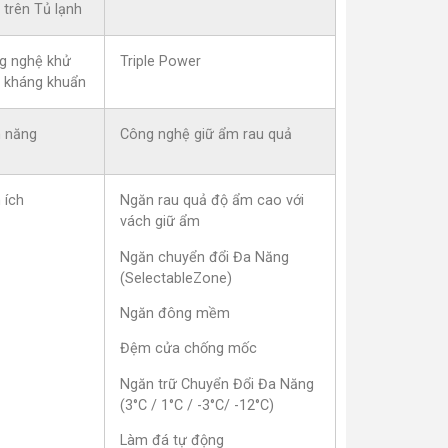
 trên Tủ lạnh
g nghệ khử
Triple Power
, kháng khuẩn
h năng
Công nghệ giữ ẩm rau quả
 ích
Ngăn rau quả độ ẩm cao với
vách giữ ẩm
Ngăn chuyển đổi Đa Năng
(SelectableZone)
Ngăn đông mềm
Đệm cửa chống mốc
Ngăn trữ Chuyển Đổi Đa Năng
(3°C / 1°C / -3°C/ -12°C)
Làm đá tự động