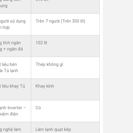
dụng
người sử dụng
Trên 7 người (Trên 350 lít)
h hợp
g tích ngăn
102 lít
g + ngăn đá
 liệu bên
Thép không gỉ
ài Tủ lạnh
 liệu khay Tủ
Khay kính
ạnh Inverter –
Có
 kiệm điện
g nghệ làm
Làm lạnh quạt kép