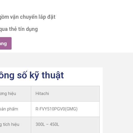
 gồm vận chuyển lắp đặt
qua thẻ tín dụng
àng
ông số kỹ thuật
ơng hiệu
Hitachi
sản phẩm
R-FVY510PGV0(GMG)
 tích hiệu
300L – 450L