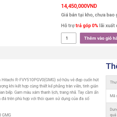
14,450,000
VND
Giá bán tại kho, chưa bao
Hỗ trợ
trả góp 0%
lãi xuất 
Thêm vào giỏ h
Th
lạnh Hitachi R-FVY510PGV0(GMG) sở hữu vẻ đẹp cuốn hút
Thư
ng khi kết hợp cùng thiết kế phẳng tràn viền, tinh giản
ian bếp. Gam màu xám thanh lịch, trang nhã. Tay cầm ẩn
Mã 
n đá trên phù hợp với thói quen sử dụng của đa số
Dung
quả