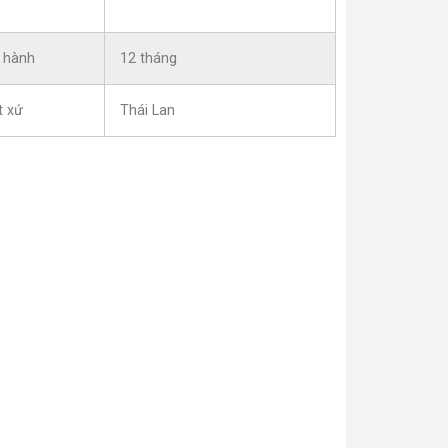
 hành
12 tháng
t xứ
Thái Lan