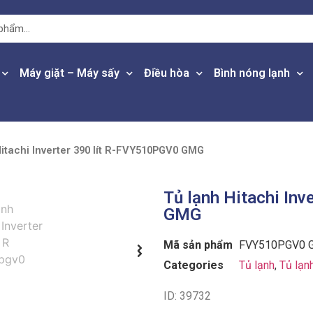
Máy giặt – Máy sấy
Điều hòa
Bình nóng lạnh
Hitachi Inverter 390 lít R-FVY510PGV0 GMG
Tủ lạnh Hitachi In
GMG
Mã sản phẩm
FVY510PGV0 
Categories
Tủ lạnh
,
Tủ lạn
ID: 39732