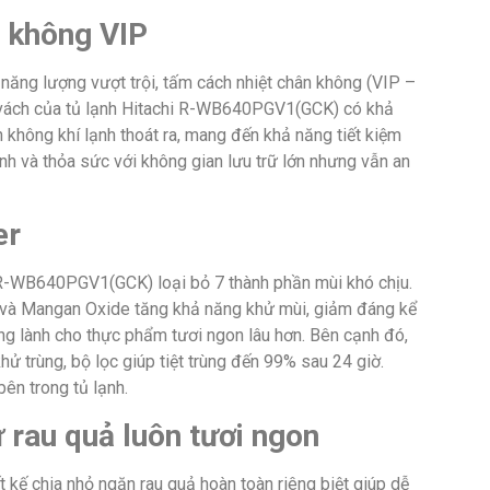
n không VIP
 năng lượng vượt trội, tấm cách nhiệt chân không (VIP –
n vách của tủ lạnh Hitachi R-WB640PGV1(GCK) có khả
không khí lạnh thoát ra, mang đến khả năng tiết kiệm
inh và thỏa sức với không gian lưu trữ lớn nhưng vẫn an
er
h R-WB640PGV1(GCK) loại bỏ 7 thành phần mùi khó chịu.
te và Mangan Oxide tăng khả năng khử mùi, giảm đáng kể
rong lành cho thực phẩm tươi ngon lâu hơn. Bên cạnh đó,
ử trùng, bộ lọc giúp tiệt trùng đến 99% sau 24 giờ.
ên trong tủ lạnh.
ữ rau quả luôn tươi ngon
kế chia nhỏ ngăn rau quả hoàn toàn riêng biệt giúp dễ