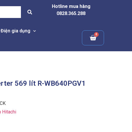
Hotline mua hàng
0828.365.288
Điện gia dụng
verter 569 lít R-WB640PGV1
CK
h Hitachi