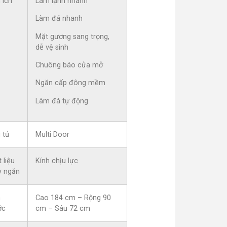
 ích
Làm lạnh nhanh
Làm đá nhanh
Mặt gương sang trọng,
dễ vệ sinh
Chuông báo cửa mở
Ngăn cấp đông mềm
Làm đá tự động
 tủ
Multi Door
 liệu
Kính chịu lực
y ngăn
h
Cao 184 cm – Rộng 90
ớc
cm – Sâu 72 cm