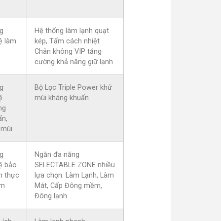
n
g
Hệ thống làm lạnh quạt
ệ làm
kép, Tấm cách nhiệt
Chân không VIP tăng
cường khả năng giữ lạnh
g
Bộ Lọc Triple Power khử
ệ
mùi kháng khuẩn
ng
ẩn,
 mùi
g
Ngăn đa năng
ệ bảo
SELECTABLE ZONE nhiều
n thực
lựa chọn: Làm Lạnh, Làm
ẩm
Mát, Cấp Đông mềm,
Đông lạnh