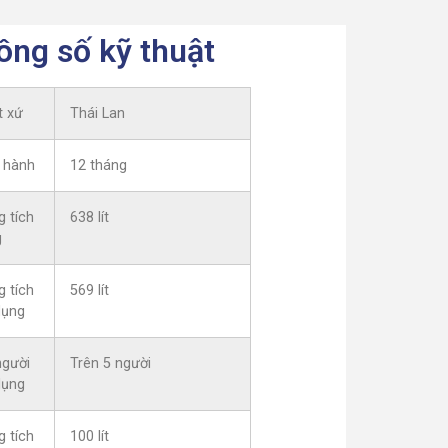
ông số kỹ thuật
t xứ
Thái Lan
 hành
12 tháng
g tích
638 lít
g
g tích
569 lít
dụng
người
Trên 5 người
dụng
g tích
100 lít