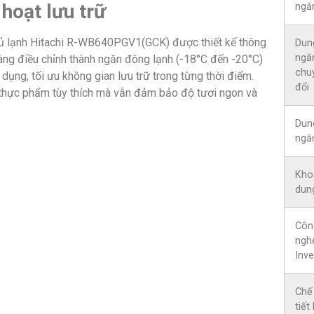
hoạt lưu trữ
ngă
ủ lạnh Hitachi R-WB640PGV1(GCK) được thiết kế thông
Dun
ngă
dàng điều chỉnh thành ngăn đông lạnh (-18°C đến -20°C)
chu
ụng, tối ưu không gian lưu trữ trong từng thời điểm.
đổi
n thực phẩm tùy thích mà vẫn đảm bảo độ tươi ngon và
Dun
ngă
Kho
dung
Côn
ngh
Inve
Chế
tiết