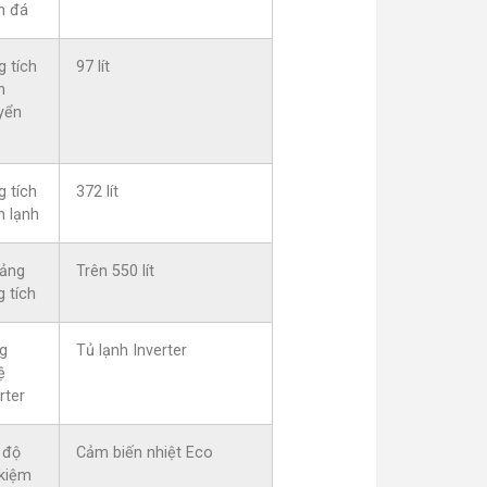
n đá
g tích
97 lít
n
yển
g tích
372 lít
n lạnh
ảng
Trên 550 lít
 tích
g
Tủ lạnh Inverter
ệ
rter
 độ
Cảm biến nhiệt Eco
 kiệm