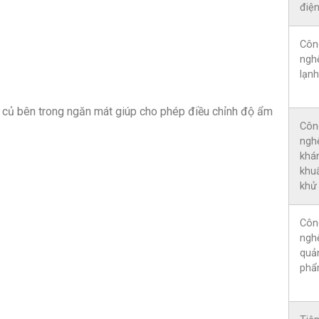
điệ
Côn
ngh
lạnh
u củ bên trong ngăn mát giúp cho phép điều chỉnh độ ẩm
Côn
ngh
khá
khu
khử
Côn
ngh
quả
ph