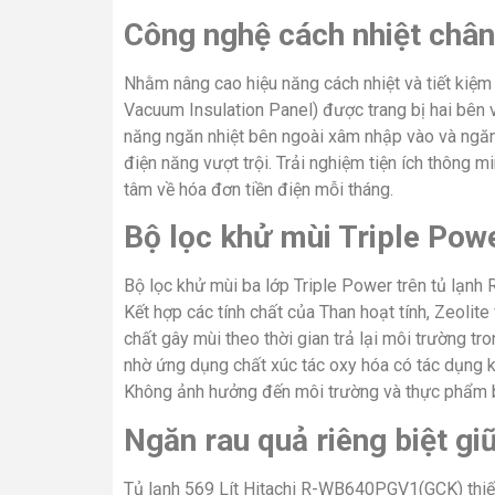
Công nghệ cách nhiệt châ
Nhằm nâng cao hiệu năng cách nhiệt và tiết kiệm
Vacuum Insulation Panel) được trang bị hai bê
năng ngăn nhiệt bên ngoài xâm nhập vào và ngăn 
điện năng vượt trội. Trải nghiệm tiện ích thông m
tâm về hóa đơn tiền điện mỗi tháng.
Bộ lọc khử mùi Triple Pow
Bộ lọc khử mùi ba lớp Triple Power trên tủ lạn
Kết hợp các tính chất của Than hoạt tính, Zeoli
chất gây mùi theo thời gian trả lại môi trường t
nhờ ứng dụng chất xúc tác oxy hóa có tác dụng kh
Không ảnh hưởng đến môi trường và thực phẩm b
Ngăn rau quả riêng biệt gi
Tủ lạnh 569 Lít Hitachi R-WB640PGV1(GCK) thiết 