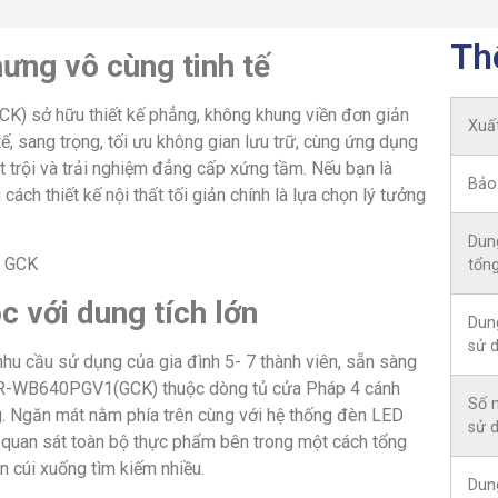
Th
ưng vô cùng tinh tế
CK) sở hữu thiết kế phẳng, không khung viền đơn giản
Xuấ
, sang trọng, tối ưu không gian lưu trữ, cùng ứng dụng
t trội và trải nghiệm đẳng cấp xứng tầm. Nếu bạn là
Bảo
ách thiết kế nội thất tối giản chính là lựa chọn lý tưởng
Dun
tổn
c với dung tích lớn
Dun
sử 
 nhu cầu sử dụng của gia đình 5- 7 thành viên, sẵn sàng
hi R-WB640PGV1(GCK) thuộc dòng tủ cửa Pháp 4 cánh
Số 
ng. Ngăn mát nằm phía trên cùng với hệ thống đèn LED
sử 
ng quan sát toàn bộ thực phẩm bên trong một cách tổng
 cúi xuống tìm kiếm nhiều.
Dun