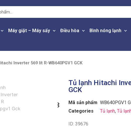
Máy giặt – Máy sấy
Điều hòa
Bình nóng lạnh
Hitachi Inverter 569 lít R-WB640PGV1 GCK
Tủ lạnh Hitachi In
GCK
Mã sản phẩm
WB640PGV1 G
Categories
Tủ lạnh
,
Tủ lạn
ID: 39676