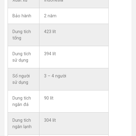
Xuất xứ
Indonesia
Bảo hành
2 năm
Dung tích
423 lít
tổng
Dung tích
394 lít
sử dụng
Số người
3 – 4 người
sử dụng
Dung tích
90 lít
ngăn đá
Dung tích
304 lít
ngăn lạnh