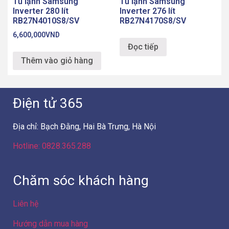
Tủ lạnh Samsung
Tủ lạnh Samsung
Inverter 280 lít
Inverter 276 lít
RB27N4010S8/SV
RB27N4170S8/SV
6,600,000
VND
Đọc tiếp
Thêm vào giỏ hàng
Điện tử 365
Địa chỉ: Bạch Đằng, Hai Bà Trưng, Hà Nội
Hotline: 0828.365.288
Chăm sóc khách hàng
Liên hệ
Hướng dẫn mua hàng