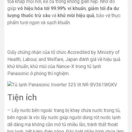
tỏa khắp mọi nơi, kể cả trong không gian hẹp. Nhờ đó
giúp
vô hiệu hóa tới 99.99% vi khuẩn
,
giảm tối đa dư
lượng thuốc trừ sâu
và
khử mùi hiệu quả
, bảo vệ thực
phẩm tươi ngon và sạch khuẩn.
Giấy chứng nhận của tổ chức Accredited by Ministry of
Health, Labour, and Welfare, Japan đánh giá về hiệu quả
khử khuẩn, khử mùi của Nanoe-X trong tủ lạnh
Panasonic ở phòng thí nghiệm.
Tiện ích
– Lấy nước bên ngoài: trang bị khay chứa nước trong tủ,
bên ngoài là vòi lấy nước giúp người dùng rót nước lạnh
dễ dàng mà không cần mở tủ nhiều lần, tránh thất thoát
hơi lạnh, tiết kiệm điện năng. Đặc biệt phần bình chứa làm