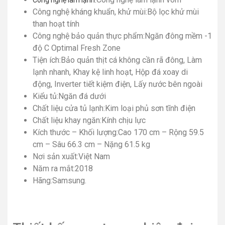
Công nghệ kháng khuẩn, khử mùi:
Bộ lọc khử mùi
than hoạt tính
Công nghệ bảo quản thực phẩm:
Ngăn đông mềm -1
độ C Optimal Fresh Zone
Tiện ích:
Bảo quản thịt cá không cần rã đông, Làm
lạnh nhanh, Khay kệ linh hoạt, Hộp đá xoay di
động, Inverter tiết kiệm điện, Lấy nước bên ngoài
Kiểu tủ:
Ngăn đá dưới
Chất liệu cửa tủ lạnh:
Kim loại phủ sơn tĩnh điện
Chất liệu khay ngăn:
Kính chịu lực
Kích thước – Khối lượng:
Cao 170 cm – Rộng 59.5
cm – Sâu 66.3 cm – Nặng 61.5 kg
Nơi sản xuất:
Việt Nam
Năm ra mắt:
2018
Hãng:
Samsung.