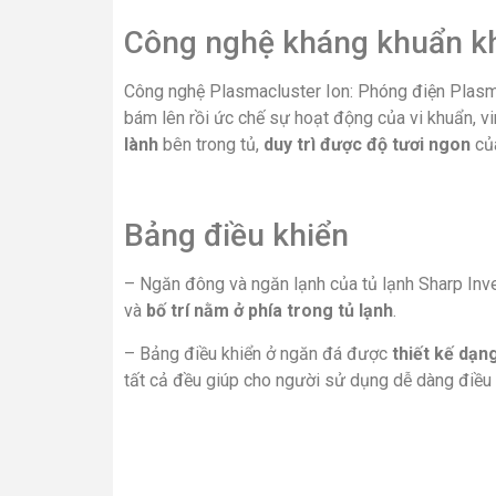
Tiện ích
Hộp đá xoay:
Có ngay những viên đá mát lạnh tr
Tóm lại, tủ lạnh Sharp Inverter 360 lít SJ-XP38
tốt với Express Freezing và Extra Cool Plus -2℃
cũng góp phần tiết kiệm chi phí cho người dùng 
Tủ lạnh Mitsubishi Electric Inverter
Tủ Lạn
376 lít MR-FX47EN-GBK-V
Lít EQ
0
VND
25,700,