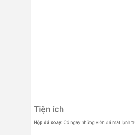
Thêm vào giỏ hàng
Thêm
Điện tử 365
Địa chỉ: Bạch Đằng, Hai Bà Trưng, Hà Nội
Hotline: 0828.365.288
Công ty Cổ phần Điện máy