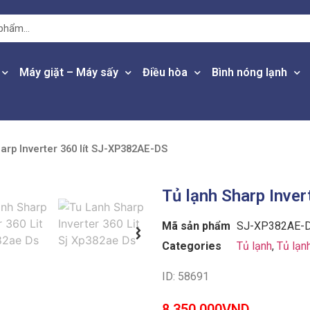
Máy giặt – Máy sấy
Điều hòa
Bình nóng lạnh
arp Inverter 360 lít SJ-XP382AE-DS
Tủ lạnh Sharp Inve
Mã sản phẩm
SJ-XP382AE-
Categories
Tủ lạnh
,
Tủ lạn
ID: 58691
8,350,000
VND