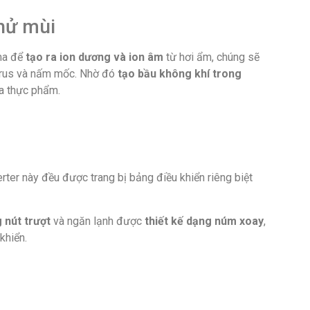
ong những ngày nóng bức mà chỉ cần vài thao tác.
2AE-DS có dung tích vừa phải, khả năng trữ thực phẩm
. Bên cạnh đó, công nghệ J-tech Inverter và chế độ Eco
nhờ khả năng tiết kiệm điện tối ưu.
Sản phẩm tương tự
Tủ lạnh Samsung Inverter 310
RB30N4010S8/SV
h Electrolux side by side 622
E6909A-B
8,300,000
VND
000
VND
Thêm vào giỏ hàng