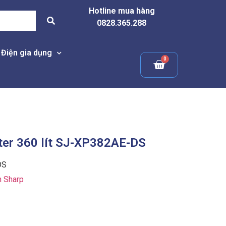
Hotline mua hàng
0828.365.288
Điện gia dụng
rter 360 lít SJ-XP382AE-DS
DS
h Sharp