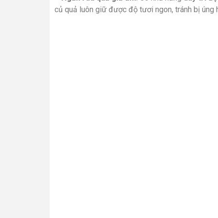
củ quả luôn giữ được độ tươi ngon, tránh bị úng
Công nghệ kháng khuẩn k
Công nghệ Plasmacluster Ion: Phóng điện Plas
bám lên rồi ức chế sự hoạt động của vi khuẩn, 
lành
bên trong tủ,
duy trì được độ tươi ngon
củ
Bảng điều khiển
– Ngăn đông và ngăn lạnh của tủ lạnh Sharp Inve
và
bố trí nằm ở phía trong tủ lạnh
.
– Bảng điều khiển ở ngăn đá được
thiết kế dạn
tất cả đều giúp cho người sử dụng dễ dàng điều 