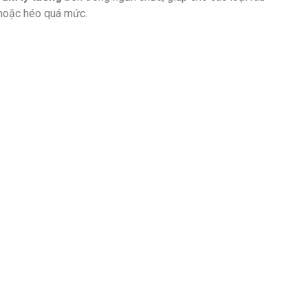
 hoặc héo quá mức.
hử mùi
ma để
tạo ra ion dương và ion âm
từ hơi ẩm, chúng sẽ
virus và nấm mốc. Nhờ đó
tạo bầu không khí trong
a thực phẩm.
rter này đều được trang bị bảng điều khiển riêng biệt
g nút trượt
và ngăn lạnh được
thiết kế dạng núm xoay
,
khiển.