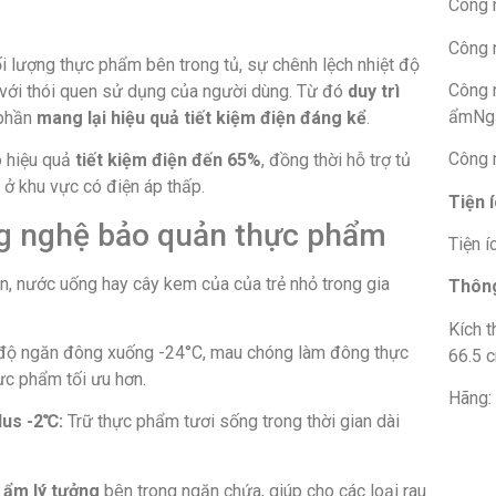
Công 
Công 
ối lượng thực phẩm bên trong tủ, sự chênh lệch nhiệt độ
Công 
 với thói quen sử dụng của người dùng. Từ đó
duy trì
ẩmNgă
 phần
mang lại hiệu quả tiết kiệm điện đáng kể
.
Công 
o hiệu quả
tiết kiệm điện đến 65%
, đồng thời hỗ trợ tủ
ở khu vực có điện áp thấp.
Tiện 
g nghệ bảo quản thực phẩm
Tiện 
n, nước uống hay cây kem của của trẻ nhỏ trong gia
Thông
Kích 
độ ngăn đông xuống -24°C, mau chóng làm đông thực
66.5 
ực phẩm tối ưu hơn.
Hãng:
lus -2℃
:
Trữ thực phẩm tươi sống trong thời gian dài
ộ ẩm lý tưởng
bên trong ngăn chứa, giúp cho các loại rau