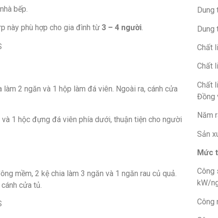
 nhà bếp.
Dung t
rp này phù hợp cho gia đình từ
3 – 4 người
.
Dung 
Chất l
Chất l
Chất l
a làm 2 ngăn và 1 hộp làm đá viên. Ngoài ra, cánh cửa
Đồng 
Năm r
và 1 hộc đựng đá viên phía dưới, thuận tiện cho người
Sản xu
Mức t
Công 
ông mềm, 2 kệ chia làm 3 ngăn và 1 ngăn rau củ quả.
kW/n
 cánh cửa tủ.
Công n