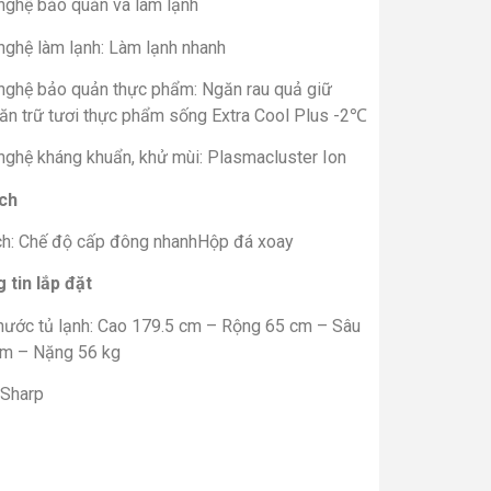
nghệ bảo quản và làm lạnh
nghệ làm lạnh: Làm lạnh nhanh
nghệ bảo quản thực phẩm: Ngăn rau quả giữ
n trữ tươi thực phẩm sống Extra Cool Plus -2℃
nghệ kháng khuẩn, khử mùi: Plasmacluster Ion
ích
ích: Chế độ cấp đông nhanhHộp đá xoay
 tin lắp đặt
thước tủ lạnh: Cao 179.5 cm – Rộng 65 cm – Sâu
cm – Nặng 56 kg
 Sharp