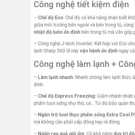
Công nghệ tiết kiệm điện
–
Chế độ Eco
: Chế độ có khả năng nhận biết kh
giữa môi trường bên ngoài và bên trong tủ, cùng
nhiệt độ luôn ổn định
bên trong tủ mà vẫn góp
– Công nghệ J-tech Inverter: Kết hợp với Eco ch
lạnh Sharp 360 lít này
vận hành ổn định
ngay cả 
Công nghệ làm lạnh + Côn
–
Làm lạnh nhanh
: Nhanh chóng làm lạnh thức ă
đình.
–
Chế độ Express Freezing:
Giảm nhanh nhiệt 
phẩm tươi sống như thịt, cá… Từ đó bảo quản th
–
Ngăn trữ tươi thực phẩm sống Extra Cool P
mà không cần phải cấp đông hay rã đông.
–
Ngăn rau quả giữ ẩm
: Có khả năng
duy trì đ