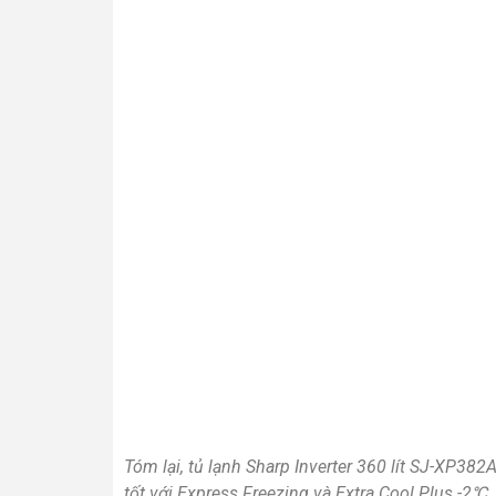
Địa chỉ: Số 103 ngõ 307 đường Yên Duyên, Phườ
GPKD số 0109086439 do Sở Kế hoạch và Đầu tư