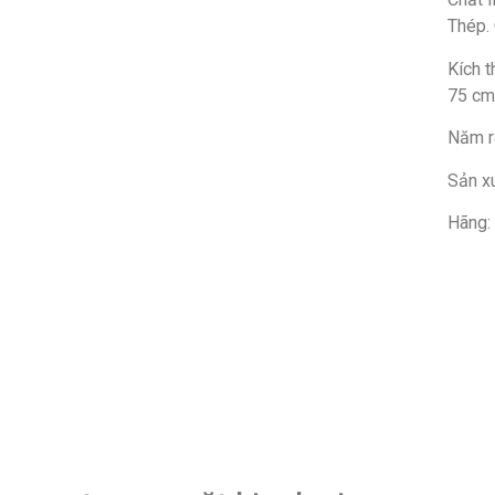
Thép.
Kích 
75 cm
Năm r
Sản xu
Hãng: