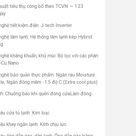
suất tiêu thụ công bố theo TCVN: ~ 1.23
gày
ghệ tiết kiệm điện: J-tech Inverter
nghệ làm lạnh: Hệ thống làm lạnh kép Hybrid
ng
nghệ kháng khuẩn, khử mùi: Bộ lọc với các phân
+Cu Nano
nghệ bảo quản thực phẩm: Ngăn rau Moisture
le, Ngăn đông mềm -1.5 độ C (Extra cool plus)
ích: Chuông báo khi quên đóng cửaLàm đông
iệu cửa tủ lạnh: Kim loại
iệu khay ngăn lạnh: Kính chịu lực
iệu ống dẫn gas, dàn lạnh: Ống dẫn gas bằng