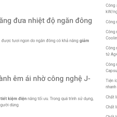
Công 
kW/n
ăng đưa nhiệt độ ngăn đông
Công n
Công 
Cooli
ng được tươi ngon do ngăn đông có khả năng
giảm
Công 
tử Ag
Công 
Capsu
hành êm ái nhờ công nghệ J-
Tiện 
nhanh
Chất l
ẽ
tiết kiệm điện
năng tối ưu. Trong quá trình sử dụng,
người dùng.
Chất l
Chất l