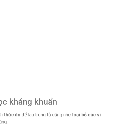
lọc kháng khuẩn
i thức ăn
để lâu trong tủ cũng như
loại bỏ các vi
ùng.