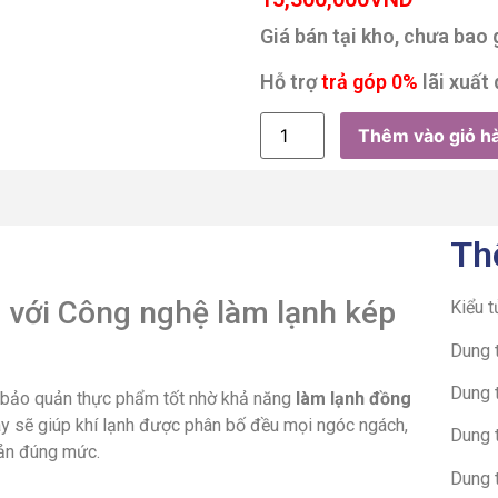
Giá bán tại kho, chưa bao
Hỗ trợ
trả góp 0%
lãi xuất 
Thêm vào giỏ h
Th
 với Công nghệ làm lạnh kép
Kiểu t
Dung t
Dung t
ẽ bảo quản thực phẩm tốt nhờ khả năng
làm lạnh đồng
y sẽ giúp khí lạnh được phân bố đều mọi ngóc ngách,
Dung t
uản đúng mức.
Dung t