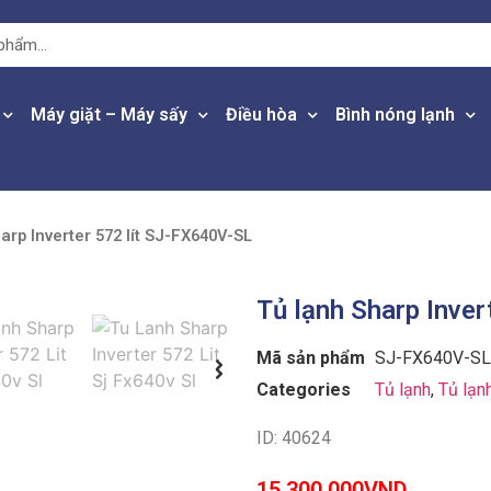
Máy giặt – Máy sấy
Điều hòa
Bình nóng lạnh
arp Inverter 572 lít SJ-FX640V-SL
Tủ lạnh Sharp Inver
Mã sản phẩm
SJ-FX640V-SL
Categories
Tủ lạnh
,
Tủ lạn
ID: 40624
15,300,000
VND