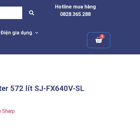
Hotline mua hàng
0828.365.288
Điện gia dụng
ter 572 lít SJ-FX640V-SL
h Sharp