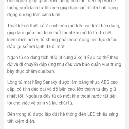
bên ngoài, giúp giảm điện năng tiêu thụ. Kết hợp với hệ
thống sưởi kính từ lốc nén giúp hạn chế tối đa tình trạng
đọng sương trên cánh kính.
Thiết kế có thiết kế 2 cánh cửa mở trên và dưới tiện dụng,
giúp làm giảm hơi lạnh thất thoát khi mở tủ từ đó tiết
kiệm điện hơn vì tủ không phải hoạt đông liên tục để bù
đắp lại số hơi lạnh đã bị mất.
Ngăn tủ có dung tích 400 lít cùng 3 kệ để đồ có thể tháo
dỡ và di chuyển đáp ứng nhu cầu vừa bảo quản vừa trưng
bày thực phẩm của bạn.
Lòng tủ mát hãng Sanaky được làm bằng nhựa ABS cao
cấp, có tính dẻo dai và độ bền cao, lớp thành tủ dày giữ
nhiệt tốt. Ngoài ra đáy tủ có một khe thoát nước rất tiện
lợi cho việc vệ sinh và lau chùi tủ.
Bên trong tủ được lắp đặt hệ thống đèn LED chiếu sáng
tiết kiệm điện.