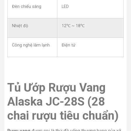
Đèn chiếu sáng
LED
Nhiệt độ
12℃ ~ 18℃
Công nghệ làm lạnh
Điện tử
Tủ Ướp Rượu Vang
Alaska JC-28S (28
chai rượu tiêu chuẩn)
Rượu vang
được coi là thứ đồ uống thượng hạng của xã