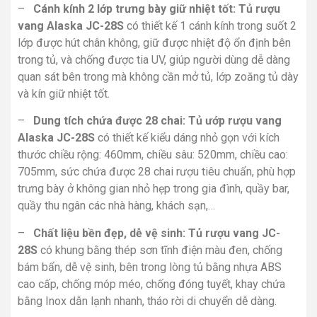
–
Cánh kính 2 lớp trưng bày giữ nhiệt tốt:
Tủ rượu
vang Alaska JC-28S
có thiết kế 1 cánh kính trong suốt 2
lớp được hút chân không, giữ được nhiệt độ ổn định bên
trong tủ, và chống được tia UV, giúp người dùng dễ dàng
quan sát bên trong mà không cần mở tủ, lớp zoăng tủ dày
và kín giữ nhiệt tốt.
–
Dung tích chứa được 28 chai: Tủ ướp rượu vang
Alaska JC-28S
có thiết kế kiểu dáng nhỏ gọn với kích
thước chiều rộng: 460mm, chiều sâu: 520mm, chiều cao:
705mm, sức chứa được 28 chai rượu tiêu chuẩn, phù hợp
trưng bày ở không gian nhỏ hẹp trong gia đình, quầy bar,
quầy thu ngân các nhà hàng, khách sạn,…
–
Chất liệu bền đẹp, dễ vệ sinh:
Tủ rượu vang JC-
28S
có khung bằng thép sơn tĩnh điện màu đen, chống
bám bẩn, dễ vệ sinh, bên trong lòng tủ bằng nhựa ABS
cao cấp, chống móp méo, chống đóng tuyết, khay chứa
bằng Inox dẫn lạnh nhanh, tháo rời di chuyển dễ dàng.