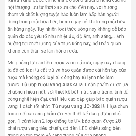
hội thượng lưu từ thời xa xưa cho đến nay, với hương
thơm và chất lượng tuyệt hảo luôn làm hấp hẫn người
dùng trong mỗi bữa tiệc, hoặc ngay cả khi trong mỗi bữa
ăn hàng ngày. Tuy nhiên loại thức uống này không dễ bảo
quản do các yếu tố như nhiệt độ, độ ẩm, ánh sáng,… ảnh
hưởng tới chất lượng của thức uống này, nếu bảo quản
không cẩn thận sẽ làm hỏng rượu.
Mô phỏng từ các hầm rượu vang cổ xưa, ngày nay chúng
ta đã có loại tủ cất trữ và bảo quản được cái hồn túy của
rượu mà không có loại tủ đông hay tủ lạnh nào làm
được.
Tủ ướp rượu vang Alaska
là 1 sản phẩm được ưa
chuộng nhiều nhất, với thiết kế bắt mắt, sang trọng, tinh tế,
công nghệ hiện đại, chất liệu cao cấp giúp bảo quản rượu
vang 1 cách tốt nhất.
Tủ rượu vang JC-28S
là 1 lựa chọn
trong số các sản phẩm đó, với thiết kế dáng đứng nhỏ
gọn, 1 cánh kính 2 lớp chống tia UV, bảo quản được 28
chai rượu vang tiêu chuẩn, có đèn LED chiếu sáng bên
trong sẽ tôn thêm vẻ sang trọng của căn phòng.