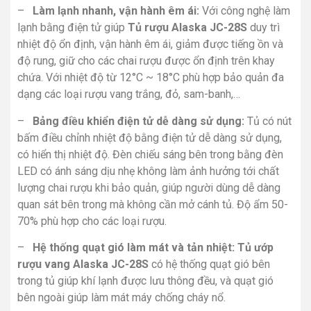
–
Làm lạnh nhanh, vận hành êm ái:
Với công nghệ làm
lạnh bằng điện tử giúp
Tủ rượu Alaska JC-28S
duy trì
nhiệt độ ổn định, vận hành êm ái, giảm được tiếng ồn và
độ rung, giữ cho các chai rượu được ổn định trên khay
chứa. Với nhiệt độ từ 12°C ~ 18°C phù hợp bảo quản đa
dạng các loại rượu vang trắng, đỏ, sam-banh,…
–
Bảng điều khiển điện tử dễ dàng sử dụng:
Tủ có nút
bấm điều chỉnh nhiệt độ bằng điện tử dễ dàng sử dụng,
có hiển thị nhiệt độ. Đèn chiếu sáng bên trong bằng đèn
LED có ánh sáng dịu nhẹ không làm ảnh hưởng tới chất
lượng chai rượu khi bảo quản, giúp người dùng dễ dàng
quan sát bên trong mà không cần mở cánh tủ. Độ ẩm 50-
70% phù hợp cho các loại rượu.
–
Hệ thống quạt gió làm mát và tản nhiệt:
Tủ ướp
rượu vang Alaska JC-28S
có hệ thống quạt gió bên
trong tủ giúp khí lạnh được lưu thông đều, và quạt gió
bên ngoài giúp làm mát máy chống cháy nổ.