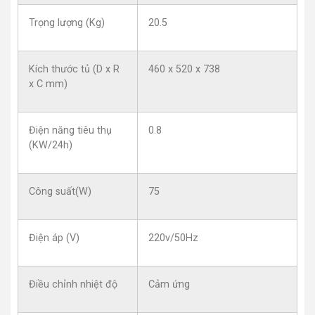
Trọng lượng (Kg)
20.5
Kích thước tủ (D x R
460 x 520 x 738
x C mm)
Điện năng tiêu thụ
0.8
(KW/24h)
Công suất(W)
75
Điện áp (V)
220v/50Hz
Điều chỉnh nhiệt độ
Cảm ứng