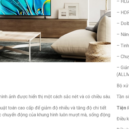
– HLG
– HD
– Dol
– Nân
– Tin
– Chu
– Giả
(ALL
Bộ xử
Tần s
 hình ảnh được hiển thị một cách sắc nét và có chiều sâu.
Tiện 
ật toán cao cấp để giảm độ nhiễu và tăng độ chi tiết
 các chuyển động của khung hình luôn mượt mà, sống động
Điều k