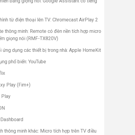
hiển bằng giọng nói: Google Assistant có tiếng
hình từ điện thoại lên TV: Chromecast AirPlay 2
e thông minh: Remote có đèn nền tích hợp micro
iếm giọng nói (RMF-TX820V)
i ứng dụng các thiết bị trong nhà: Apple HomeKit
ụng phổ biến: YouTube
lix
axy Play (Fim+)
 Play
ON
 Dashboard
ch thông minh khác: Micro tích hợp trên TV điều