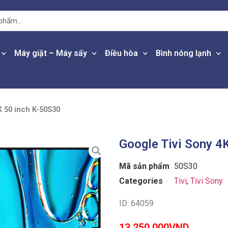
Máy giặt – Máy sấy
Điều hòa
Bình nóng lạnh
K 50 inch K-50S30
Google Tivi Sony 4
Mã sản phẩm
50S30
Categories
Tivi
,
Tivi Sony
ID: 64059
13,250,000
VND