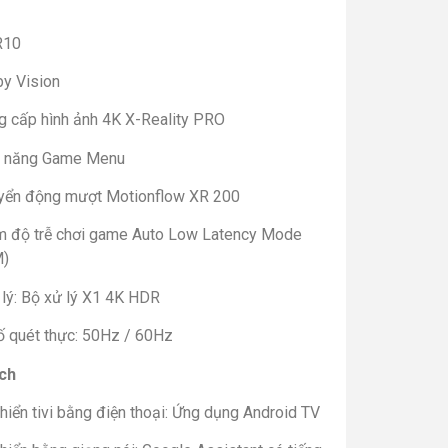
R10
by Vision
g cấp hình ảnh 4K X-Reality PRO
h năng Game Menu
yển động mượt Motionflow XR 200
m độ trễ chơi game Auto Low Latency Mode
M)
 lý: Bộ xử lý X1 4K HDR
ố quét thực: 50Hz / 60Hz
ích
hiển tivi bằng điện thoại: Ứng dụng Android TV