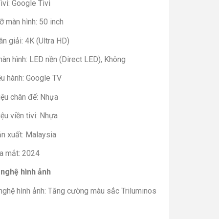
ivi: Google Tivi
ỡ màn hình: 50 inch
n giải: 4K (Ultra HD)
àn hình: LED nền (Direct LED), Không
ều hành: Google TV
iệu chân đế: Nhựa
iệu viền tivi: Nhựa
ản xuất: Malaysia
a mắt: 2024
nghệ hình ảnh
nghệ hình ảnh: Tăng cường màu sắc Triluminos