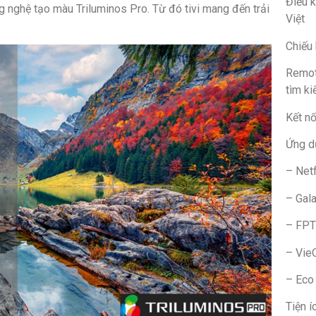
Điều k
 nghệ tạo màu Triluminos Pro. Từ đó tivi mang đến trải
Việt
Chiếu 
Remot
tìm k
Kết nố
Ứng d
– Netf
– Gal
– FPT
– Vie
– Eco
Tiện í