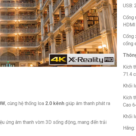
USB: 
Cổng 
HDMI 
Cổng x
cổng 
Thông
Kích 
71.4 
Khối l
Kích 
0W
, cùng hệ thống loa
2.0 kênh
giúp âm thanh phát ra
Cao 6
Khối 
 hiệu ứng âm thanh vòm 3D sống động, mang đến trải
Hãng: