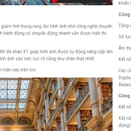
khiển 
Công 
Tổng 
giảm tình trạng rung lắc hình ảnh nhờ công nghệ chuyển
h hành động có chuyển động nhanh vẫn được hiển thị
Số lượ
Âm th
4K đa nhân X1 giúp hình ảnh được tự động nâng cấp lên
h ảnh sắc nét, rực rỡ cũng như chân thật nhất.
Kết nố
hiện nay trên tivi
Các c
Digita
Balan
Cổng 
Kết n
Kết nố
động)