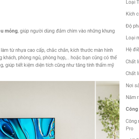
Loại T
Kích c
Độ phâ
iêu mỏng
, giúp người dùng đắm chìm vào những khung
Loại m
Hệ đi
c
làm từ nhựa cao cấp, chắc chắn, kích thước màn hình
ng khách, phòng ngủ, phòng họp,… hoặc bạn cũng có thể
Chất l
ng, giúp tiết kiệm diện tích cũng như tăng tính thẩm mỹ
Chất l
Nơi s
Năm r
Công 
Công 
Pro