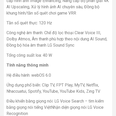
cấp hình ảnh Image Enhancing, Nâng cấp độ phân giải 4K
AI Upscaling, Xử lý hình ảnh AI chuyên sâu, Đồng bộ
khung hình/tần số quét chơi game VRR
Tần số quét thực: 120 Hz
Công nghệ âm thanh: Chế độ lọc thoại Clear Voice III,
Dolby Atmos, Âm thanh phù hợp theo nội dung AI Sound,
Đồng bộ hóa âm thanh LG Sound Sync
Tổng công suất loa: 40 W
Tính năng thông minh
Hệ điều hành: webOS 6.0
Ứng dụng phổ biến: Clip TV, FPT Play, MyTV, Netflix,
Nhaccuatui, Spotify, YouTube, YouTube Kids, Zing TV
Điều khiển bằng giọng nói: LG Voice Search – tìm kiếm
bằng giọng nói tiếng ViệtNhận diện giọng nói LG Voice
Recognition