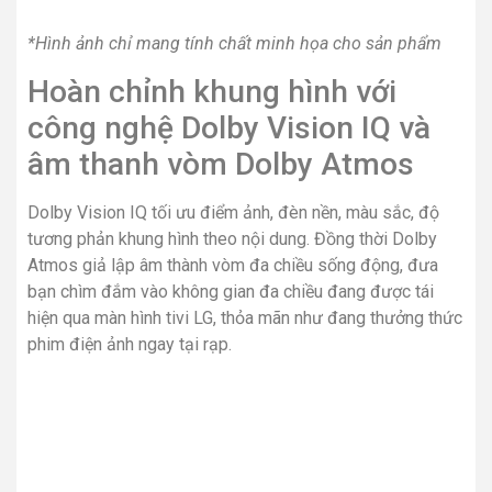
dung đang xem được thể hiện chi tiết, rõ ràng.
Chế độ lọc thoại Clear Voice III
loại bỏ tạp âm, cho
giọng thoại trong trẻo, không bị ảnh hưởng bởi các âm
thanh khác từ xung quanh.
Đặc biệt, với LG Sound Sync hãy tạo không gian giải trí
bùng cháy bằng việc liên kết tivi của bạn với các dàn âm
thanh thật nhanh chóng qua
kết nối Bluetooth
.
Thêm lựa chọn giải trí với màn
hình game cực mượt, tần số
quét đến 120Hz
Smart tivi được trang bị tần số quét màn hình lớn, cùng
với
công nghệ FreeSync, VRR, ALLM và HGiG
, các
chuyển động nhanh trên tivi được thể hiện thật mượt mà,
không bị rung mờ, giật hình, tốc độ khung hình cao và liền