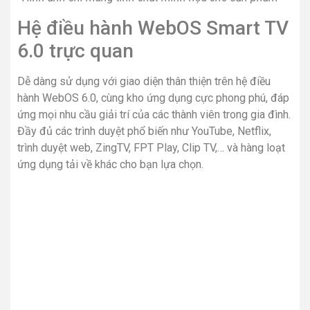
*Hình ảnh chỉ mang tính chất minh họa cho sản phẩm
Chia sẻ màn hình điện thoại lên
tivi qua tính năng AirPlay 2,
Screen Mirroring