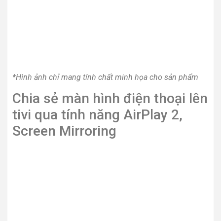
Smart Tivi QLED 4K 43
Smart Tivi Samsung 4K
inch Samsung
65 inch 65BU8000
QA43Q60BA
0
VND
7,950,000
VND
Thêm vào giỏ hàng
Thêm vào giỏ hàng
Điện tử 365
Địa chỉ: Bạch Đằng, Hai Bà Trưng, Hà Nội
Hotline: 0828.365.288