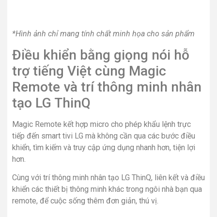
*Hình ảnh chỉ mang tính chất minh họa cho sản phẩm
Hỗ trợ đa dạng các kết nối có
dây và không dây
Smart Tivi QNED LG 4K 75 inch 75QNED91TPA sở hữu
màn hình QNED tân tiến, được hỗ trợ cùng hàng loạt các
công nghệ hiện đại, để tối ưu hoàn hảo từ hình ảnh đến