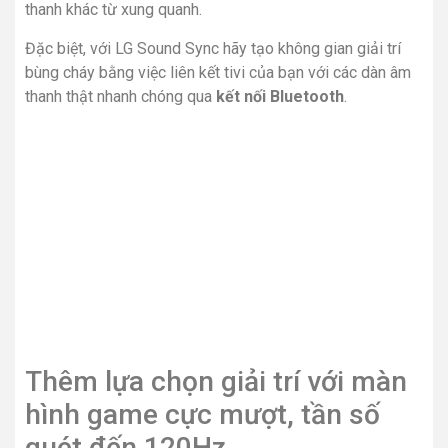
Điều khiển bằng giọng nói hỗ
trợ tiếng Việt cùng Magic
Remote và trí thông minh nhân
tạo LG ThinQ
Magic Remote kết hợp micro cho phép khẩu lệnh trực
tiếp đến smart tivi LG mà không cần qua các bước điều
khiển, tìm kiếm và truy cập ứng dụng nhanh hơn, tiện lợi
hơn.
Cùng với trí thông minh nhân tạo LG ThinQ, liên kết và điều
khiển các thiết bị thông minh khác trong ngôi nhà bạn qua
remote, để cuộc sống thêm đơn giản, thú vị.