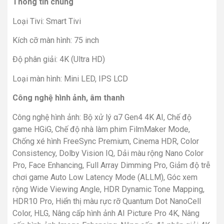
Thông tin chung
Loại Tivi: Smart Tivi
Kích cỡ màn hình: 75 inch
Độ phân giải: 4K (Ultra HD)
Loại màn hình: Mini LED, IPS LCD
Công nghệ hình ảnh, âm thanh
Công nghệ hình ảnh: Bộ xử lý α7 Gen4 4K AI, Chế độ
game HGiG, Chế độ nhà làm phim FilmMaker Mode,
Chống xé hình FreeSync Premium, Cinema HDR, Color
Consistency, Dolby Vision IQ, Dải màu rộng Nano Color
Pro, Face Enhancing, Full Array Dimming Pro, Giảm độ trễ
chơi game Auto Low Latency Mode (ALLM), Góc xem
rộng Wide Viewing Angle, HDR Dynamic Tone Mapping,
HDR10 Pro, Hiển thị màu rực rỡ Quantum Dot NanoCell
Color, HLG, Nâng cấp hình ảnh AI Picture Pro 4K, Nâng