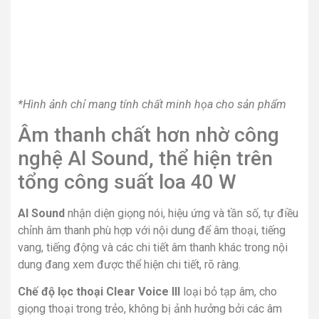
mạch để chơi game thật đã, thưởng thức các môn thể
thao tốc độ hay phim hành động yêu thích đầy thỏa mãn.
*Hình ảnh chỉ mang tính chất minh họa cho sản phẩm
Hệ điều hành WebOS Smart TV
6.0 trực quan
Dễ dàng sử dụng với giao diện thân thiện trên hệ điều
hành WebOS 6.0, cùng kho ứng dụng cực phong phú, đáp
ứng mọi nhu cầu giải trí của các thành viên trong gia đình.
Đầy đủ các trình duyệt phổ biến như YouTube, Netflix,
trình duyệt web, ZingTV, FPT Play, Clip TV,… và hàng loạt
ứng dụng tải về khác cho bạn lựa chọn.
*Hình ảnh chỉ mang tính chất minh họa cho sản phẩm