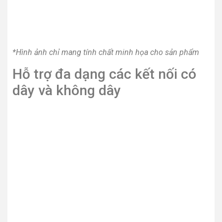
Chăm sóc khách hàng
Liên hệ
Hướng dẫn mua hàng
Phương thức thanh toán
Chính sách bán hàng
Chính sách bảo mật
Chính sách bảo hành
Chính sách xử lý khiếu nại
Chính sách giao hàng – lắp đặt
Chính sách hàng hóa dịch vụ