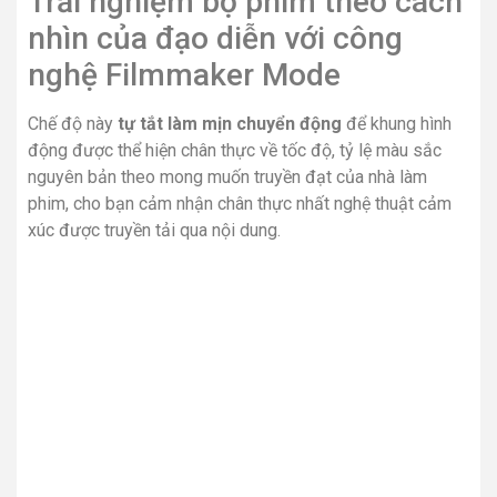
Dolby Vision IQ tối ưu điểm ảnh, đèn nền, màu sắc, độ
tương phản khung hình theo nội dung. Đồng thời Dolby
Atmos giả lập âm thành vòm đa chiều sống động, đưa
bạn chìm đắm vào không gian đa chiều đang được tái
hiện qua màn hình tivi LG, thỏa mãn như đang thưởng thức
phim điện ảnh ngay tại rạp.
*Hình ảnh chỉ mang tính chất minh họa cho sản phẩm
Âm thanh chất hơn nhờ công
nghệ Al Sound, thể hiện trên
tổng công suất loa 40 W
Al Sound
nhận diện giọng nói, hiệu ứng và tần số, tự điều
chỉnh âm thanh phù hợp với nội dung để âm thoại, tiếng
vang, tiếng động và các chi tiết âm thanh khác trong nội