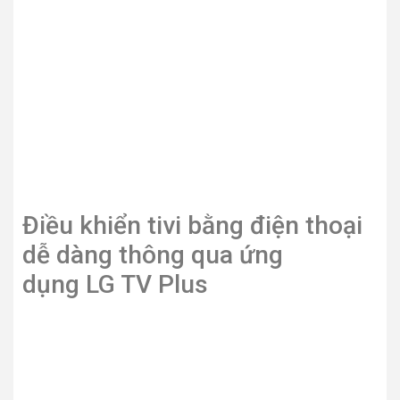
âm thanh của nội dung trên màn hình, cho bạn và gia
đình những trải nghiệm thật đáng giá.
Sản phẩm tương tự
Smart Tivi QLED 4K 65
Smart Tivi QLED 4K 65
inch Samsung QA65Q70B
inch Samsung
QA65Q60BA
0
VND
13,000,000
VND
Thêm vào giỏ hàng
Thêm vào giỏ hàng