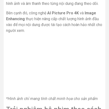
Trải nghiệm bộ phim theo cách
nhìn của đạo diễn với công
nghệ Filmmaker Mode
Chế độ này
tự tắt làm mịn chuyển động
để khung hình
động được thể hiện chân thực về tốc độ, tỷ lệ màu sắc
nguyên bản theo mong muốn truyền đạt của nhà làm
phim, cho bạn cảm nhận chân thực nhất nghệ thuật cảm
xúc được truyền tải qua nội dung.
*Hình ảnh chỉ mang tính chất minh họa cho sản phẩm
Hoàn chỉnh khung hình với
công nghệ Dolby Vision IQ và
âm thanh vòm Dolby Atmos