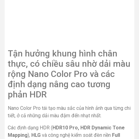
thực, có chiều sâu nhờ dải màu
rộng Nano Color Pro và các
định dạng nâng cao tương
phản HDR
Nano Color Pro tái tạo màu sắc của hình ảnh qua từng chi
tiết, ở cả những dải màu đậm đến nhạt nhất.
Các định dạng HDR (
HDR10 Pro, HDR Dynamic Tone
Mapping
),
HLG
và công nghệ kiểm soát đèn nền
Full
Array Dimming Pro
tăng cường độ tương phản của các
dải màu, cho màu đen sâu hơn, màu trắng tinh khiết hơn,
tái hiện khung hình sống động tựa như cuộc sống.
Thêm vào đó, việc trang bị công nghệ màn hình góc rộng
Wide Viewing Angle càng làm tăng cảm giác trải nghiệm
giải trí của bảng, mang lại cảm giác đắm chìm trong từng
cảnh phim, khung hình.