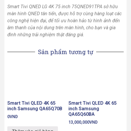
Chính sách giá sản phẩm
Chính sách giao dịch chung
Công ty Cổ phần Điện máy 88
Hà Nội
Địa chỉ: Số 103 ngõ 307 đường Yên Duyên, Phường Yên
Sở, Thành phố Hà Nội, Việt Nam
GPKD số 0109086439 do Sở Kế hoạch và Đầu tư Thành
phố Hà Nội cấp lần 3 ngày 23/01/2024 – GĐ/Sở hữu
website Hòa Quang Thụy