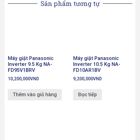
Inverter 9.5 Kg NA-
Inverter 10.5 Kg NA-
FD95V1BRV
FD10AR1BV
10,200,000
VND
9,200,000
VND
Thêm vào giỏ hàng
Đọc tiếp
Máy giặt Panasonic
Máy giặt Toshiba
Inverter 11.5 Kg NA-
Inverter 8.5 kg TW-
FD11XR1LV
BH95M4V(WK)
10,400,000
VND
7,500,000
VND
Đọc tiếp
Thêm vào giỏ hàng