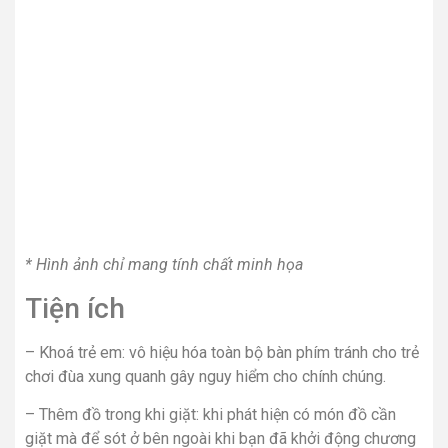
* Hình ảnh chỉ mang tính chất minh họa
Tiện ích
– Khoá trẻ em: vô hiệu hóa toàn bộ bàn phím tránh cho trẻ
chơi đùa xung quanh gây nguy hiểm cho chính chúng.
– Thêm đồ trong khi giặt: khi phát hiện có món đồ cần
giặt mà để sót ở bên ngoài khi bạn đã khởi động chương
trình giặt, có thể chọn tính năng thêm đồ trong khi giặt để
tạm dừng máy và bỏ thêm đồ vào trong ngay cả khi máy
đã chạy đến 15 phút.
–
Chỉnh số vòng vắt
: bạn có thể tùy chỉnh được số vòng
vắt của máy qua chức năng này, khi chỉnh nên lưu ý là tốc
độ vắt càng cao thì quần áo sẽ càng mau khô. Nên căn cứ
vào điều kiện thời tiết, nhu cầu mà chỉnh số vòng vắt thích
hợp.