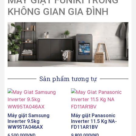
MÁY GIẶT FUNIKI TRONG
KHÔNG GIAN GIA ĐÌNH
Sản phẩm tương tự
Máy giặt Samsung
Máy giặt Panasonic
Inverter 9.5kg
Inverter 11.5 Kg NA-
WW95TA046AX
FD11AR1BV
6,500,000
VND
9,800,000
VND