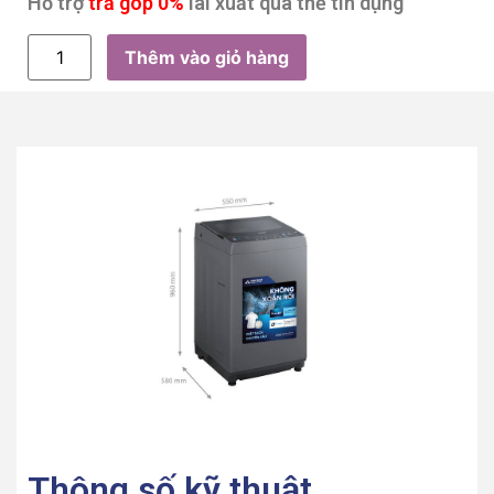
Hỗ trợ
trả góp 0%
lãi xuất qua thẻ tín dụng
Thêm vào giỏ hàng
Thông số kỹ thuật