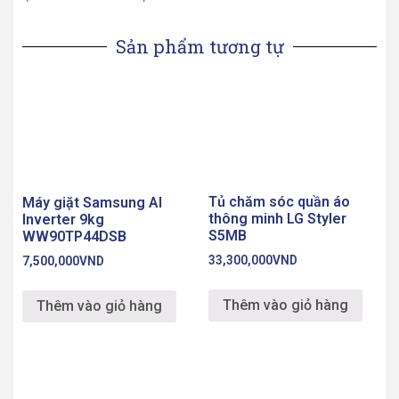
Tủ chăm sóc quần áo
Máy giặt Samsung AI
thông minh LG Styler
Inverter 9kg
S5MB
WW90TP44DSB
33,300,000
VND
7,500,000
VND
Thêm vào giỏ hàng
Thêm vào giỏ hàng
Máy giặt hấp sấy LG
Máy giặt LG Inverter 22
Styler S3RF
kg TH2722SSAK
27,500,000
VND
0
VND
Thêm vào giỏ hàng
Thêm vào giỏ hàng