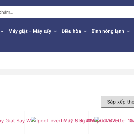
Máy giặt – Máy sấy
Điều hòa
Bình nóng lạnh
(
10
)
 10.000.000 vnd
(
1
)
 — 20.000.000 vnd
G