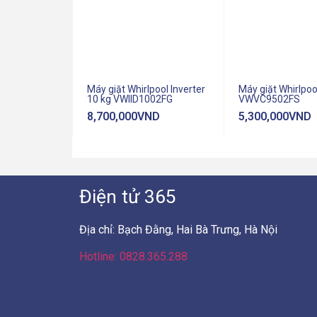
Máy giặt Whirlpool Inverter
Máy giặt Whirlpoo
10 kg VWIID1002FG
VWVC9502FS
8,700,000
VND
5,300,000
VND
Điện tử 365
Địa chỉ: Bạch Đằng, Hai Bà Trưng, Hà Nội
Hotline: 0828.365.288