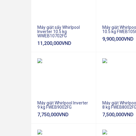
(
7
)
Cửa trước
(
1
)
Giặt sấy
Máy giặt sấy Whirlpool
Máy giặt Whirlpoo
Inverter 10.5 kg
10.5 kg FWEB10
WWEB10702FG
9,900,000
VND
11,200,000
VND
Máy giặt Whirlpool Inverter
Máy giặt Whirlpoo
9 kg FWEB9002FG
8 kg FWEB8002F
7,750,000
VND
7,500,000
VND