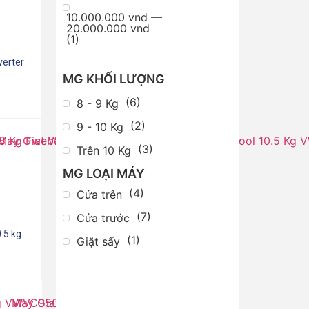
10.000.000 vnd —
20.000.000 vnd
(
1
)
verter
MG KHỐI LƯỢNG
(
6
)
8 - 9 Kg
(
2
)
9 - 10 Kg
(
3
)
Trên 10 Kg
MG LOẠI MÁY
(
4
)
Cửa trên
(
7
)
Cửa trước
.5 kg
(
1
)
Giặt sấy