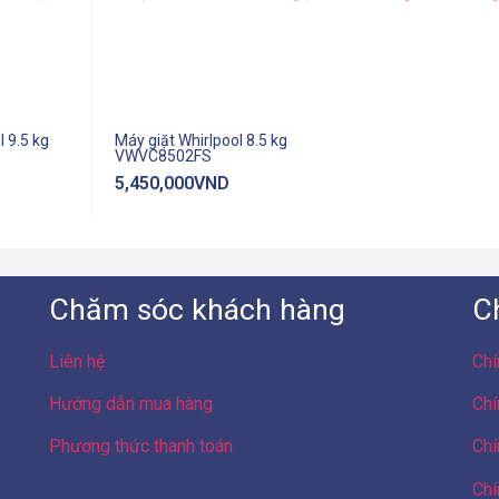
l 9.5 kg
Máy giặt Whirlpool 8.5 kg
VWVC8502FS
5,450,000
VND
Chăm sóc khách hàng
C
Liên hệ
Chí
Hướng dẫn mua hàng
Chí
Phương thức thanh toán
Chí
Chí