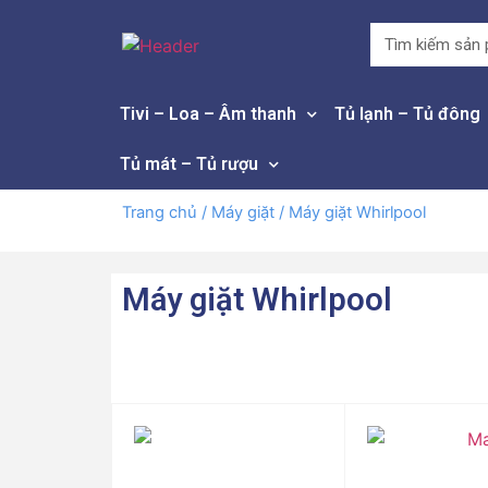
THƯƠNG HIỆU
(
11
)
Whirlpool
Tivi – Loa – Âm thanh
Tủ lạnh – Tủ đông
GIÁ BÁN
Tủ mát – Tủ rượu
1.000.000 vnd —
10.000.000 vnd
Trang chủ
/
Máy giặt
/ Máy giặt Whirlpool
MG KHỐI LƯỢN
Máy giặt Whirlpool
(
6
)
8 - 9 Kg
(
2
)
9 - 10 Kg
(
3
)
Trên 10 Kg
MG LOẠI MÁY
(
4
)
Cửa trên