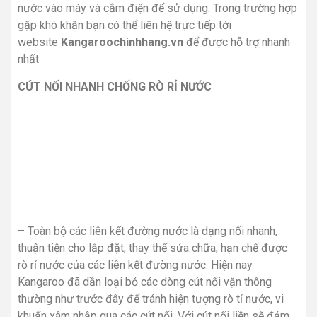
nước vào máy và cắm điện để sử dụng. Trong trường hợp
gặp khó khăn bạn có thể liên hệ trực tiếp tới
website
Kangaroochinhhang.vn
để được hỗ trợ nhanh
nhất
CÚT NỐI NHANH CHỐNG RÒ RỈ NƯỚC
– Toàn bộ các liên kết đường nước là dạng nối nhanh,
thuận tiện cho lắp đặt, thay thế sửa chữa, hạn chế được
rò rỉ nước của các liên kết đường nước. Hiện nay
Kangaroo đã dần loại bỏ các dòng cút nối vặn thông
thường như trước đây để tránh hiện tượng rò tỉ nước, vi
khuẩn xâm nhập qua các cút nối. Với cút nối liền sẽ đảm