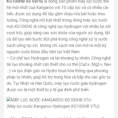
KG100HB Vỏ Vertu
là dòng sản phẩm máy lọc nước thế
hệ mới nhất của Kangaroo với 10 cấp lọc và có nhiều cải
tiến, được sử dụng để lắp gầm chậu rửa bát hoặc treo
tường, Công nghệ nổi bật nhất trong dòng máy lọc nước
mới KG100HG là công nghệ tạo hydrogen với nhiều lợi ích
vượt trội, giúp nâng cao sức khỏe của người sử dụng, tất
cả để tạo nên bước đột phá trong công nghệ xử lý nước
sạch uống tại vòi không chỉ sạch mà còn mở ra một kỷ
nguyên nước khỏe đầu tiên tại Việt Nam.
– Cơ chế tạo Hydrogen và tái khoáng tự nhiên: Công nghệ
tái tạo khoáng chất cần thiết cho cơ thể (Ca2+, Mg2+, Na+
…) và tạo điện giải và Hydro hoạt hóa thông qua phương
pháp tự nhiên, giúp hỗ trợ trung hòa và hấp thu các gốc tự
do. Tại Nhật và Hàn Quốc, máy tạo nước giàu hydrogen
được coi là một thiết bị y tế gia đình phổ biến.
(Máy lọc nước Kangaroo Hydrogen KG100HB VTU)