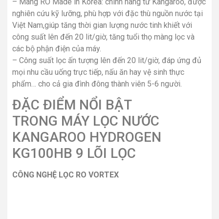
– Màng RO Made in Korea: chính hãng từ Kangaroo, được
nghiên cứu kỹ lưỡng, phù hợp với đặc thù nguồn nước tại
Việt Nam,giúp tăng thời gian lượng nước tinh khiết với
công suất lên đến 20 lit/giờ, tăng tuổi thọ màng lọc và
các bộ phận điện của máy.
– Công suất lọc ấn tượng lên đến 20 lit/giờ, đáp ứng đủ
mọi nhu cầu uống trực tiếp, nấu ăn hay vệ sinh thực
phẩm… cho cả gia đình đông thành viên 5-6 người.
ĐẶC ĐIỂM NỔI BẬT
TRONG MÁY LỌC NƯỚC
KANGAROO HYDROGEN
KG100HB 9 LÕI LỌC
CÔNG NGHỆ LỌC RO VORTEX