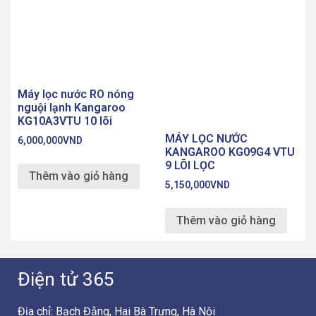
Máy lọc nước RO nóng
nguội lạnh Kangaroo
KG10A3VTU 10 lõi
MÁY LỌC NƯỚC
6,000,000
VND
KANGAROO KG09G4 VTU
9 LÕI LỌC
Thêm vào giỏ hàng
5,150,000
VND
Thêm vào giỏ hàng
Điện tử 365
Địa chỉ: Bạch Đằng, Hai Bà Trưng, Hà Nội