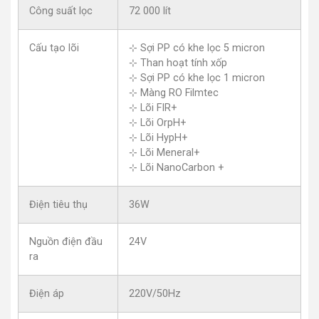
Công suất lọc
72 000 lít
Cấu tạo lõi
⊹ Sợi PP có khe lọc 5 micron
⊹ Than hoạt tính xốp
⊹ Sợi PP có khe lọc 1 micron
⊹ Màng RO Filmtec
⊹ Lõi FIR+
⊹ Lõi OrpH+
⊹ Lõi HypH+
⊹ Lõi Meneral+
⊹ Lõi NanoCarbon +
Điện tiêu thụ
36W
Nguồn điện đầu
24V
ra
Điện áp
220V/50Hz