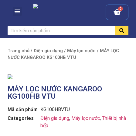
Trang chủ
/
Điện gia dụng
/
Máy lọc nước
/ MÁY LỌC
NƯỚC KANGAROO KG100HB VTU
MÁY LỌC NƯỚC KANGAROO
KG100HB VTU
Mã sản phẩm
KG100HBVTU
Categories
Điện gia dụng
,
Máy lọc nước
,
Thiết bị nhà
bếp