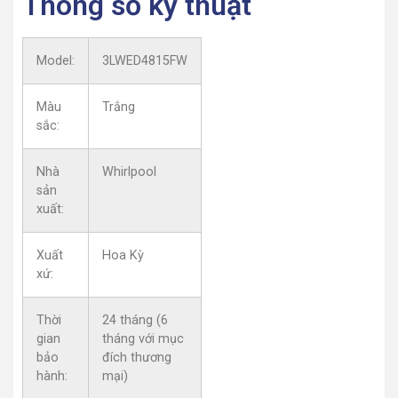
Thông số kỹ thuật
Model:
3LWED4815FW
Màu
Trắng
sắc:
Nhà
Whirlpool
sản
xuất:
Xuất
Hoa Kỳ
xứ:
Thời
24 tháng (6
gian
tháng với mục
bảo
đích thương
hành:
mại)