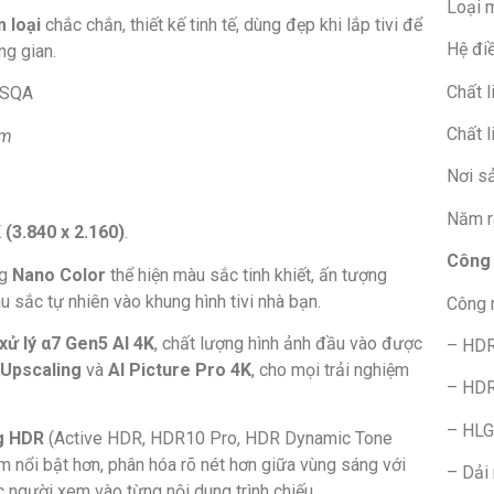
Loại m
m loại
chắc chắn, thiết kế tinh tế, dùng đẹp khi lắp tivi để
Hệ đi
ng gian.
Chất l
Chất l
ẩm
Nơi sả
Năm r
 (3.840 x 2.160)
.
Công 
ng
Nano Color
thể hiện màu sắc tinh khiết, ấn tượng
u sắc tự nhiên vào khung hình tivi nhà bạn.
Công 
xử lý α7 Gen5 AI 4K
, chất lượng hình ảnh đầu vào được
– HDR
 Upscaling
và
AI Picture Pro 4K
, cho mọi trải nghiệm
– HDR
– HLG
g HDR
(Active HDR, HDR10 Pro, HDR Dynamic Tone
àm nổi bật hơn, phân hóa rõ nét hơn giữa vùng sáng với
– Dải
c người xem vào từng nội dung trình chiếu.