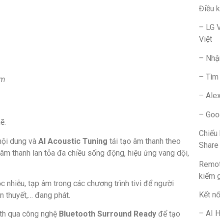
Điều k
– LG V
Việt
– Nhậ
– Tìm 
ẩm
– Alex
– Goog
ẽ.
Chiếu 
nội dung và
AI Acoustic Tuning
tái tạo âm thanh theo
Share
âm thanh lan tỏa đa chiều sống động, hiệu ứng vang dội,
Remot
kiếm 
ọc nhiễu, tạp âm trong các chương trình tivi để người
Kết nố
ễn thuyết,… đang phát.
– AI 
ooth qua công nghệ
Bluetooth Surround Ready
để tạo