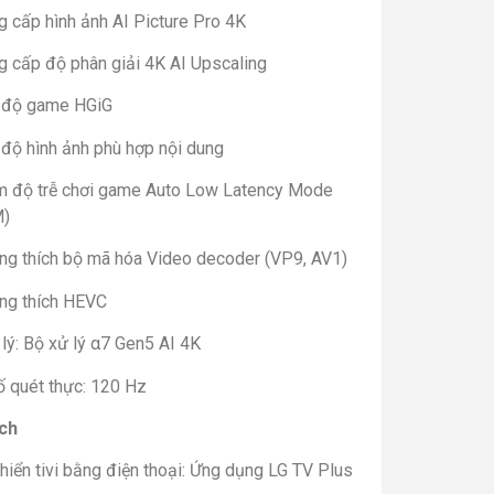
g cấp hình ảnh AI Picture Pro 4K
g cấp độ phân giải 4K AI Upscaling
 độ game HGiG
 độ hình ảnh phù hợp nội dung
m độ trễ chơi game Auto Low Latency Mode
M)
ng thích bộ mã hóa Video decoder (VP9, AV1)
ng thích HEVC
lý: Bộ xử lý α7 Gen5 AI 4K
ố quét thực: 120 Hz
ích
hiển tivi bằng điện thoại: Ứng dụng LG TV Plus