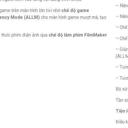
– Nân
game trên màn hình lớn tivi nhờ
chế độ game
– Nân
tency Mode (ALLM)
cho màn hình game mượt mà, tạo
– Chế
 thức phim điện ảnh qua
chế độ làm phim FilmMaker
– Chế
– Giả
(ALL
– Tươ
– Tươ
Bộ xử 
Tần s
Tiện 
Điều k