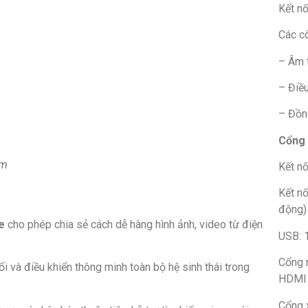
Kết nố
Các c
– Âm 
– Điều
– Đồn
Cổng 
ẩm
Kết nố
Kết nố
động)
e
cho phép chia sẻ cách dễ hàng hình ảnh, video từ điện
USB: 
Cổng 
ối và điều khiển thông minh toàn bộ hệ sinh thái trong
HDMI 
Cổng x