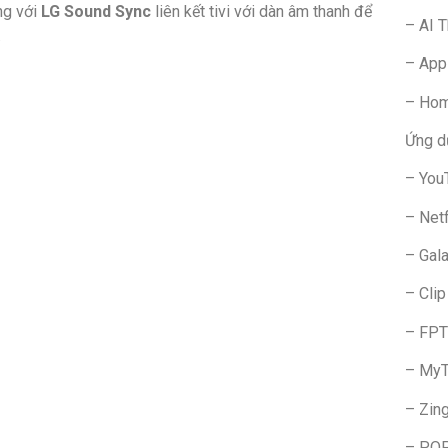
ng với
LG Sound Sync
liên kết tivi với dàn âm thanh để
– AI 
.
– App
– Hom
Ứng d
– You
– Netf
– Gal
– Clip
– FPT
– My
– Zin
– POP