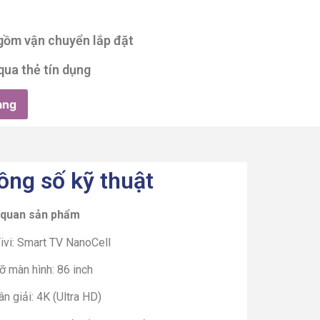
 gồm vận chuyển lắp đặt
qua thẻ tín dụng
àng
ông số kỹ thuật
 quan sản phẩm
ivi: Smart TV NanoCell
ỡ màn hình: 86 inch
n giải: 4K (Ultra HD)