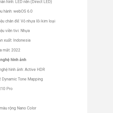
àn hình: LED nền (Direct LED)
ều hành: webOS 6.0
iệu chân đế: Vỏ nhựa lõi kim loại
iệu viền tivi: Nhựa
n xuất: Indonesia
a mắt: 2022
nghệ hình ảnh
nghệ hình ảnh: Active HDR
 Dynamic Tone Mapping
10 Pro
 màu rộng Nano Color