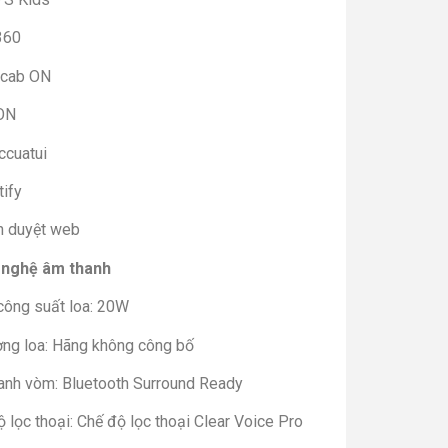
360
cab ON
ON
ccuatui
tify
nh duyệt web
nghệ âm thanh
công suất loa: 20W
ợng loa: Hãng không công bố
anh vòm: Bluetooth Surround Ready
 lọc thoại: Chế độ lọc thoại Clear Voice Pro