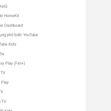
ThinQ
le HomeKit
e Dashboard
ụng phổ biến: YouTube
Tube Kids
lix
axy Play (Fim+)
 TV
 Play
TV
g TV
S Kids