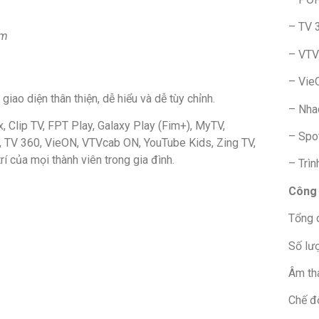
– TV 
ẩm
– VTV
– Vie
giao diện thân thiện, dễ hiểu và dễ tùy chỉnh.
– Nha
 Clip TV, FPT Play, Galaxy Play (Fim+), MyTV,
– Spo
b, TV 360, VieON, VTVcab ON, YouTube Kids, Zing TV,
í của mọi thành viên trong gia đình.
– Trì
Công 
Tổng 
Số lư
Âm th
Chế độ