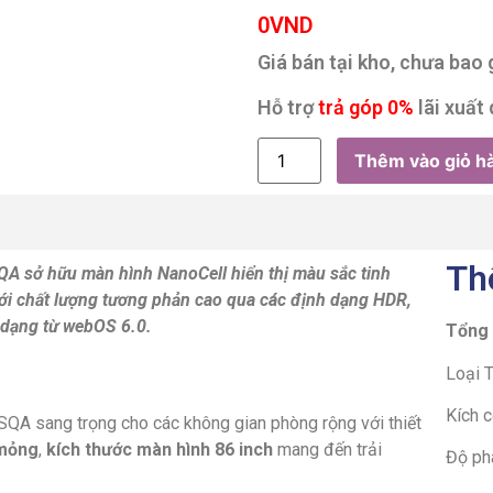
0
VND
Giá bán tại kho, chưa bao
Hỗ trợ
trả góp 0%
lãi xuất 
Thêm vào giỏ h
Th
A sở hữu màn hình NanoCell hiển thị màu sắc tinh
với chất lượng tương phản cao qua các định dạng HDR,
a dạng từ webOS 6.0.
Tổng
Loại T
Kích c
QA sang trọng cho các không gian phòng rộng với thiết
 mỏng
,
kích thước màn hình 86 inch
mang đến trải
Độ phâ