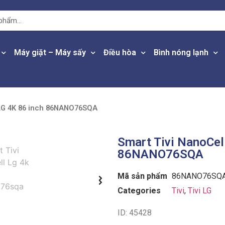
Máy giặt – Máy sấy
Điều hòa
Bình nóng lạnh
 LG 4K 86 inch 86NANO76SQA
Smart Tivi NanoCel
86NANO76SQA
Mã sản phẩm
86NANO76SQ
Categories
Tivi
,
Tivi LG
ID: 45428