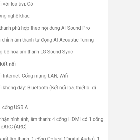
i với loa tivi: Có
ông nghệ khác:
thanh phù hợp theo nội dung AI Sound Pro
 chỉnh âm thanh tự động AI Acoustic Tuning
g bộ hóa âm thanh LG Sound Sync
kết nối
i Internet: Cổng mạng LAN, Wifi
i không dây: Bluetooth (Kết nối loa, thiết bị di
1 cổng USB A
nhận hình ảnh, âm thanh: 4 cổng HDMI có 1 cổng
eARC (ARC)
uất âm thanh: 1 cổng Optical (Digital Audio), 1