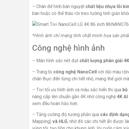
– Chân đế hình bán nguyệt
chất liệu nhựa lõi ki
bàn hoặc có thể tháo rời treo tường tinh giản khô
*Hình ảnh chỉ mang tính chất minh họa sản ph
Công nghệ hình ảnh
– Màn hình sắc nét đạt
chất lượng phân giải 4K
– Trang bị
công nghệ NanoCell
với dải màu rộ
chân thực đến từng chi tiết nhỏ, mang thế giới mà
– Tivi tối ưu hình ảnh và màu sắc hiển thị qua
bộ 
nâng cấp lên chuẩn gần 4K nhờ công nghệ
4K AI
xem đều hoàn hảo hơn.
– Tăng cường độ tương phản qua
các định dạn
Mapping)
và HLG
, nhờ đó các chi tiết ẩn được l
vùng tối, tạo hồn cho khung ảnh, lôi cuốn cảm xú