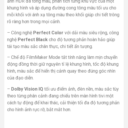
ảnh HDR đa tông màu, phân tích từng khu vực của một
khung hình và áp dụng đường cong tông màu tối ưu cho
mỗi khối với ánh xạ tông màu theo khối giúp chi tiết trông
rõ ràng hơn trong mọi cảnh.
– Công nghệ
Perfect Color
với dải màu siêu rộng, công
nghệ
Perfect Black
cho độ tương phản hoàn hảo giúp
tái tạo màu sắc chân thực, chi tiết ấn tượng.
– Chế độ FilmMaker Mode tắt tính năng làm mịn chuyển
động đồng thời giữ nguyên tỉ lệ khung hình, tốc độ khung
hình, màu sắc để hiển thị cảnh quay theo đúng góc nhìn
của đạo diễn.
–
Dolby Vision IQ
tối ưu điểm ảnh, đèn nền, màu sắc tùy
theo từng phân cảnh đang chiếu trên màn hình tivi một
cách tự động để khai thác, cải thiện tối đa độ tương phản
cho hình ảnh rực rỡ, bắt mắt hơn.