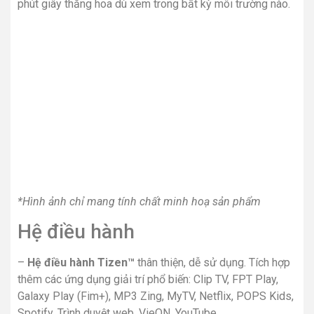
phút giây thăng hoa dù xem trong bất kỳ môi trường nào.
*Hình ảnh chỉ mang tính chất minh hoạ sản phẩm
Hệ điều hành
–
Hệ điều hành Tizen™
thân thiện, dễ sử dụng. Tích hợp
thêm các ứng dụng giải trí phổ biến: Clip TV, FPT Play,
Galaxy Play (Fim+), MP3 Zing, MyTV, Netflix, POPS Kids,
Spotify, Trình duyệt web, VieON, YouTube,…