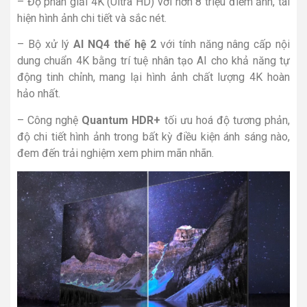
– Độ phân giải 4K (Ultra HD) với hơn 8 triệu điểm ảnh, tái
hiện hình ảnh chi tiết và sắc nét.
– Bộ xử lý
AI NQ4 thế hệ 2
với tính năng nâng cấp nội
dung chuẩn 4K bằng trí tuệ nhân tạo AI cho khả năng tự
động tinh chỉnh, mang lại hình ảnh chất lượng 4K hoàn
hảo nhất.
– Công nghệ
Quantum HDR+
tối ưu hoá độ tương phản,
độ chi tiết hình ảnh trong bất kỳ điều kiện ánh sáng nào,
đem đến trải nghiệm xem phim mãn nhãn.