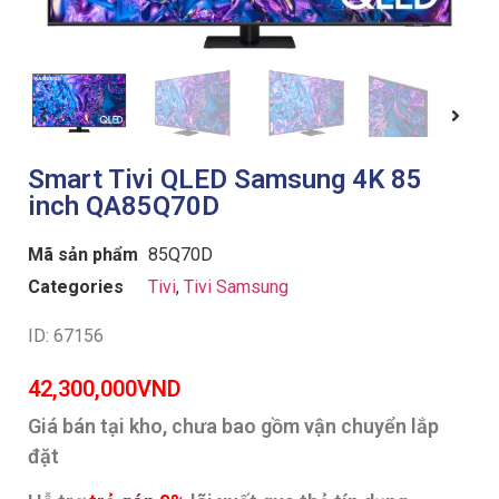
Smart Tivi QLED Samsung 4K 85
inch QA85Q70D
Mã sản phẩm
85Q70D
Categories
Tivi
,
Tivi Samsung
ID: 67156
42,300,000
VND
Giá bán tại kho, chưa bao gồm vận chuyển lắp
đặt