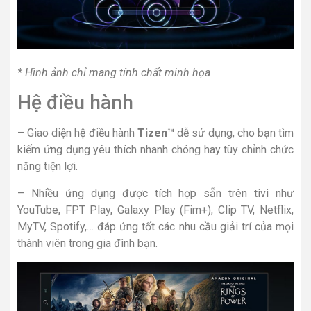
* Hình ảnh chỉ mang tính chất minh họa
Hệ điều hành
– Giao diện hệ điều hành
Tizen™
dễ sử dụng, cho bạn tìm
kiếm ứng dụng yêu thích nhanh chóng hay tùy chỉnh chức
năng tiện lợi.
– Nhiều ứng dụng được tích hợp sẵn trên tivi như
YouTube, FPT Play, Galaxy Play (Fim+), Clip TV, Netflix,
MyTV, Spotify,… đáp ứng tốt các nhu cầu giải trí của mọi
thành viên trong gia đình bạn.