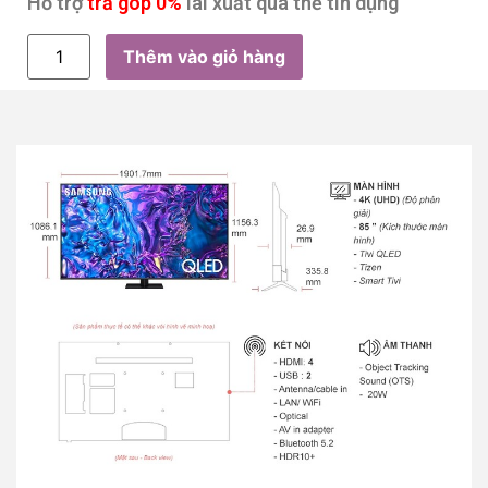
Hỗ trợ
trả góp 0%
lãi xuất qua thẻ tín dụng
Thêm vào giỏ hàng