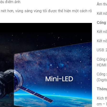
iệu điểm ảnh.
Âm th
 nét hơn, vùng sáng vùng tối được thể hiện một cách rõ
Kết nố
Cổng 
Kết n
Kết nố
USB: 
Cổng 
HDMI 
Cổng 
(Digit
Thông
Kích 
cm – 