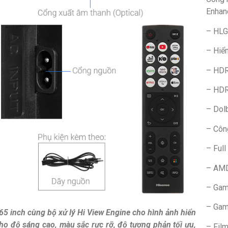
Enhan
– HLG
– Hiể
– HD
– HDR
– Dol
– Côn
– Ful
– AMD
– Gam
– Gam
5 inch cùng bộ xử lý Hi View Engine cho hình ảnh hiển
ho độ sáng cao, màu sắc rực rỡ, độ tương phản tối ưu,
– Fil