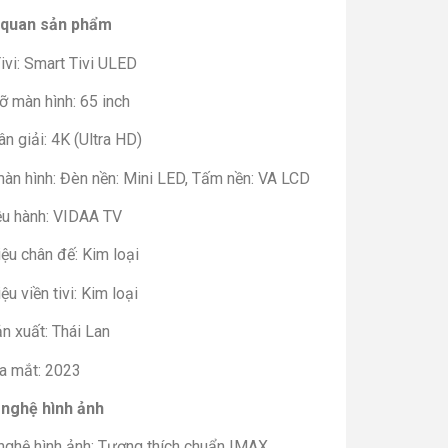
 quan sản phẩm
ivi: Smart Tivi ULED
ỡ màn hình: 65 inch
n giải: 4K (Ultra HD)
màn hình: Đèn nền: Mini LED, Tấm nền: VA LCD
ều hành: VIDAA TV
iệu chân đế: Kim loại
iệu viền tivi: Kim loại
n xuất: Thái Lan
a mắt: 2023
nghệ hình ảnh
nghệ hình ảnh: Tương thích chuẩn IMAX