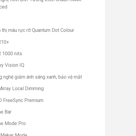
ced
n thị màu rực rỡ Quantum Dot Colour
R10+
 1000 nits
by Vision IQ
g nghệ giảm ánh sáng xanh, bảo vệ mắt
l Array Local Dimming
 FreeSync Premium
e Bar
e Mode Pro
mMaker Mode