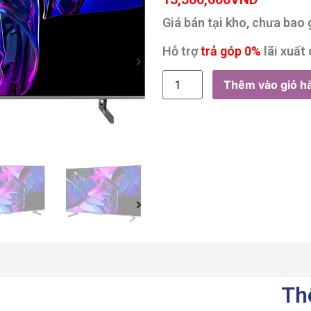
Giá bán tại kho, chưa bao
Hỗ trợ
trả góp 0%
lãi xuất 
Thêm vào giỏ h
Th