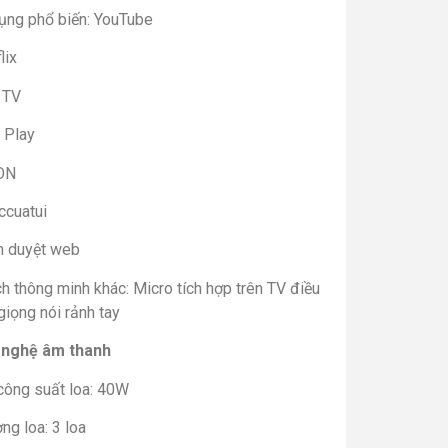
ụng phổ biến: YouTube
lix
 TV
 Play
ON
ccuatui
nh duyệt web
ch thông minh khác: Micro tích hợp trên TV điều
giọng nói rảnh tay
nghệ âm thanh
công suất loa: 40W
ng loa: 3 loa