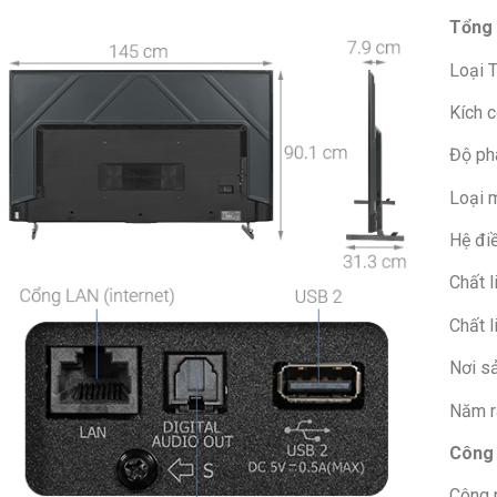
Tổng
Loại T
Kích c
Độ phâ
Loại 
Hệ đi
Chất l
Chất l
Nơi sả
Năm r
Công 
Công 