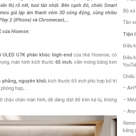
n thị rõ nét, tươi tắn nhất. Bên cạnh đó, chiếc Smart
Bộ xử
Atmos giả lập âm thanh vòm 3D sống động, cùng nhiều
irPlay 2 (iPhone) và Chromecast,…
Tần s
K của Hisense:
Tiện 
Điều k
vi ULED U7K phân khúc high-end
của nhà Hisense, có
Điều k
rọng, màn hình kích thước
65 inch
, viền mỏng bằng kim
YouTu
Chiếu 
nh phẳng, nguyên khối
, kích thước 65 inch phù hợp bố trí
– AirP
 phòng họp,….
– Mir
ỡ chắc chắn màn hình, dễ dàng đặt để trên kệ tủ, không
– Any
Remot
bằng 