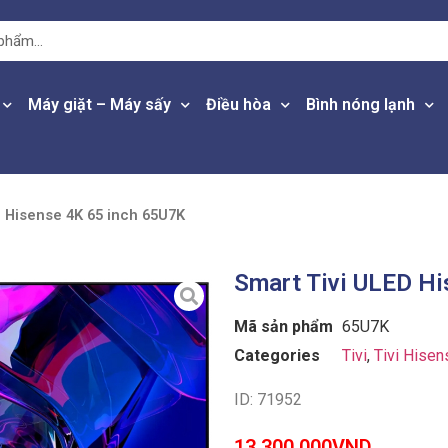
Máy giặt – Máy sấy
Điều hòa
Bình nóng lạnh
D Hisense 4K 65 inch 65U7K
Smart Tivi ULED Hi
Mã sản phẩm
65U7K
Categories
Tivi
,
Tivi Hisen
ID: 71952
13,300,000
VND