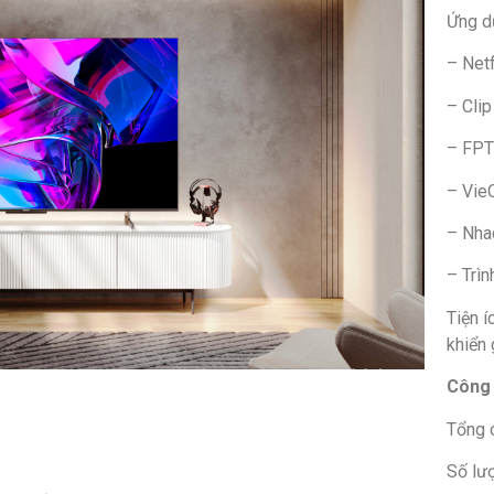
Ứng d
– Netf
– Clip
– FPT
– Vie
– Nha
– Trì
Tiện í
khiển 
Công 
Tổng 
Số lượ