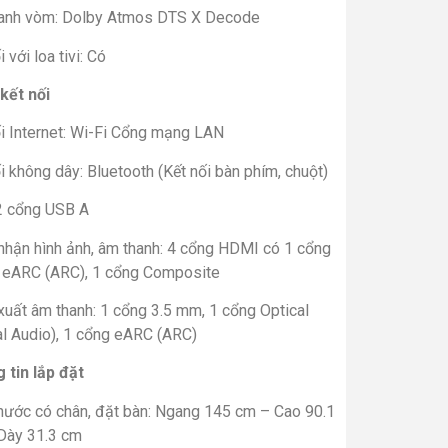
anh vòm: Dolby Atmos DTS X Decode
i với loa tivi: Có
kết nối
ối Internet: Wi-Fi Cổng mạng LAN
i không dây: Bluetooth (Kết nối bàn phím, chuột)
2 cổng USB A
nhận hình ảnh, âm thanh: 4 cổng HDMI có 1 cổng
eARC (ARC), 1 cổng Composite
xuất âm thanh: 1 cổng 3.5 mm, 1 cổng Optical
al Audio), 1 cổng eARC (ARC)
 tin lắp đặt
thước có chân, đặt bàn: Ngang 145 cm – Cao 90.1
Dày 31.3 cm